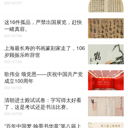
2021/07/07
这16件孤品，严禁出国展览，赶快
一睹真容。
2021/07/06
上海最长寿的书画篆刻家走了，106
岁顾振乐昨辞世
2021/07/05
歌伟业 颂党恩——庆祝中国共产党
成立100周年
2021/07/05
清朝进士殿试试卷：字写得太好看
了，这是考试还是书法比赛。
2021/07/05
“百年中国梦·翰墨书华章”第八届上