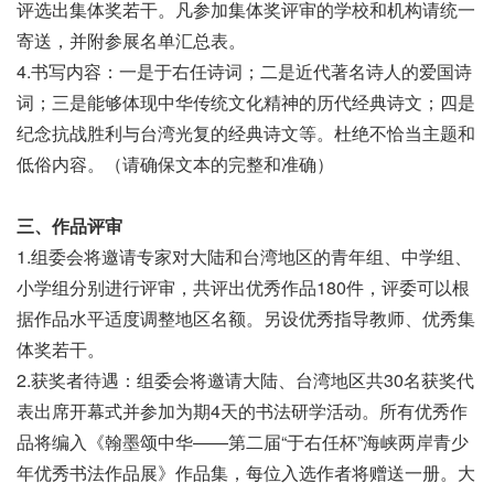
评选出集体奖若干。凡参加集体奖评审的学校和机构请统一
寄送，并附参展名单汇总表。
4.书写内容：一是于右任诗词；二是近代著名诗人的爱国诗
词；三是能够体现中华传统文化精神的历代经典诗文；四是
纪念抗战胜利与台湾光复的经典诗文等。杜绝不恰当主题和
低俗内容。（请确保文本的完整和准确）
三、作品评审
1.组委会将邀请专家对大陆和台湾地区的青年组、中学组、
小学组分别进行评审，共评出优秀作品180件，评委可以根
据作品水平适度调整地区名额。另设优秀指导教师、优秀集
体奖若干。
2.获奖者待遇：组委会将邀请大陆、台湾地区共30名获奖代
表出席开幕式并参加为期4天的书法研学活动。所有优秀作
品将编入《翰墨颂中华——第二届“于右任杯”海峡两岸青少
年优秀书法作品展》作品集，每位入选作者将赠送一册。大