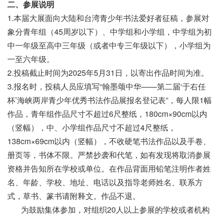
二、参展说明
1.本届大展面向大陆和台湾青少年书法爱好者征稿，参展对
象分青年组（45周岁以下）、中学组和小学组，中学组为初
中一年级至高中三年级（或者中专三年级以下），小学组为
一至六年级。
2.投稿截止时间为2025年5月31日，以寄出作品时间为准。
3.报名时，投稿人员应填写“翰墨颂中华——第二届‘于右任
杯’海峡两岸青少年优秀书法作品展报名登记表”，每人限1幅
作品，青年组作品尺寸不超过6尺整纸，180cm×90cm以内
（竖幅），中、小学组作品尺寸不超过4尺整纸，
138cm×69cm以内（竖幅），不收硬笔书法作品以及手卷、
册页等，书体不限。严禁抄袭和代笔，如有发现将取消参展
资格并告知所在学校或单位。在作品背面用铅笔注明作者姓
名、年龄、学校、地址、电话以及指导老师姓名、联系方
式，草书、篆书请附释文。作品不退。
为鼓励集体参加，对组织20人以上参展的学校或者机构