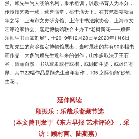
然。顾先生为人淡泊名利，秉承祖训，以教书育人为本分，
传授技艺数十载，载誉满堂，桃李满天下。在其笔墨耕耘百
年之际，上海市文史研究馆、上海市书法家协会、上海市文
艺评论家协会、嘉定博物馆联合主办了“老树新花——顾振
乐师生书画篆刻展”，于2019年12月28日至2020年1月6日
在顾先生的家乡嘉定博物馆展出，当时展出的共有90多幅书
画作品，大多为顾先生近年来的创作，山水多取法于王石
谷，清丽自然，书法或隶或行或楷，或顾盼生姿，或雄浑苍
厚。其中22幅作品是顾先生当年新作，105 之际仍能“妙笔
生花”。
延伸阅读
顾振乐：乐哉乐斋藏节选
（本文曾刊发于《东方早报·艺术评论》，采
访：顾村言、陆斯嘉）