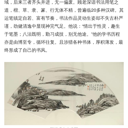
域，后来三者齐头并进，无一偏废。顾老深谙书法用笔之
道，楷、草、隶、篆、行无体不精，曾遍临20多种汉碑。其
运笔镇定自若、富有节奏，书法作品灵动生姿却不失古朴严
谨，劲健清逸中显现神完气足。他说：“情出于性灵，趣生
于笔墨；八法既明，勤习成技，别无他途。”他的学书历程
亦是由博至专，循环往复。且涉猎各种书体，厚积薄发，最
终形成了自己的书风。