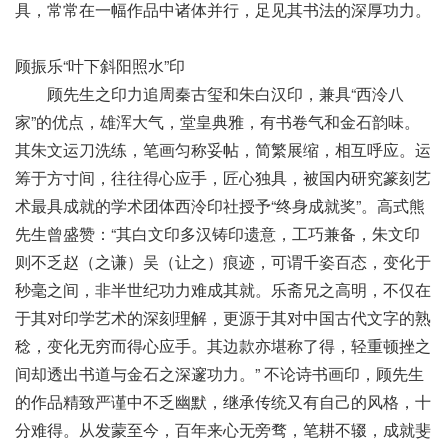
具，常常在一幅作品中诸体并行，足见其书法的深厚功力。
顾振乐“叶下斜阳照水”印
顾先生之印力追周秦古玺和朱白汉印，兼具“西泠八
家”的优点，雄浑大气，堂皇典雅，有书卷气和金石韵味。
其朱文运刀洗练，笔画匀称妥帖，简繁展缩，相互呼应。运
筹于方寸间，往往得心应手，匠心独具，被国内研究篆刻艺
术最具成就的学术团体西泠印社授予“终身成就奖”。高式熊
先生曾盛赞：“其白文印多汉铸印遗意，工巧兼备，朱文印
则不乏赵（之谦）吴（让之）痕迹，可谓千姿百态，变化于
秒毫之间，非半世纪功力难成其就。乐斋兄之高明，不仅在
于其对印学艺术的深刻理解，更源于其对中国古代文字的熟
稔，变化无穷而得心应手。其边款亦堪称了得，轻重顿挫之
间却透出书道与金石之深邃功力。” 不论诗书画印，顾先生
的作品精致严谨中不乏幽默，继承传统又有自己的风格，十
分难得。从发蒙至今，百年来心无旁骛，笔耕不辍，成就斐