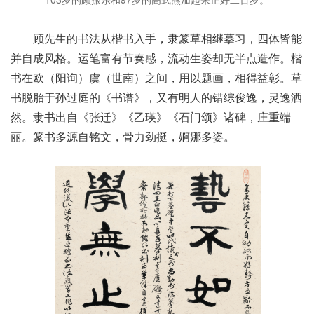
顾先生的书法从楷书入手，隶篆草相继摹习，四体皆能
并自成风格。运笔富有节奏感，流动生姿却无半点造作。楷
书在欧（阳询）虞（世南）之间，用以题画，相得益彰。草
书脱胎于孙过庭的《书谱》，又有明人的错综俊逸，灵逸洒
然。隶书出自《张迁》《乙瑛》《石门颂》诸碑，庄重端
丽。篆书多源自铭文，骨力劲挺，婀娜多姿。