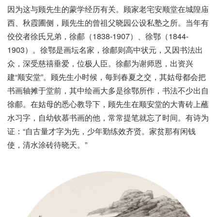
因为这与顾先生的蒙学经历有关。顾家老宅安顺堂在城隍庙
西、秋霞圃侧，顾先生的曾祖父晓园公设私塾之所。当年有
佼佼者徐氏兄弟，徐郙（1838-1907）、徐鄂（1844-
1903）。徐鄂是画坛名家，徐郙则高中状元，又因书法出
众，深受慈禧垂爱，位极人臣。徐郙为谢师恩，出资兴
建“顺安堂”。顾先生小时候，每到春夏之交，其姑母都会把
书画轴摊于堂前，其中绘画大多是徐鄂所作，书法不少出自
徐郙。在姑母的悉心教导下，顾先生在顺安堂的大青砖上蘸
水习字，自幼钦慕书画的他，常常提笔就忘了时间。有诗为
证：“自古量才字为先，少年勤练效齐贤。家贫那有闲钱
使，清水涂砖待晓天。”