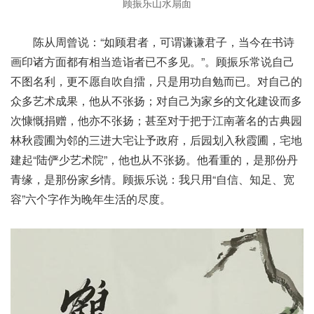
顾振乐山水扇面
陈从周曾说：“如顾君者，可谓谦谦君子，当今在书诗
画印诸方面都有相当造诣者已不多见。”。顾振乐常说自己
不图名利，更不愿自吹自擂，只是用功自勉而已。对自己的
众多艺术成果，他从不张扬；对自己为家乡的文化建设而多
次慷慨捐赠，他亦不张扬；甚至对于把于江南著名的古典园
林秋霞圃为邻的三进大宅让予政府，后园划入秋霞圃，宅地
建起“陆俨少艺术院”，他也从不张扬。他看重的，是那份丹
青缘，是那份家乡情。顾振乐说：我只用“自信、知足、宽
容”六个字作为晚年生活的尽度。