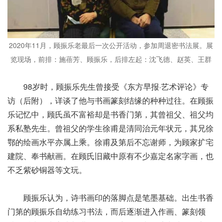
2020年11月，顾振乐老最后一次公开活动，参加周退密书法展。展
览现场，前排：施蓓芳、顾振乐，后排左起：沈飞德、赵英、王群
98岁时，顾振乐先生曾接受《东方早报·艺术评论》专
访（后附），详谈了他与书画篆刻结缘的种种过往。在顾振
乐记忆中，顾氏虽不富裕却是书香门第，其曾祖父、祖父均
系私塾先生。曾祖父的学生徐甫是清同治元年状元，其兄徐
鄂的绘画水平亦属上乘。徐甫及第后不忘谢师，为顾家扩宅
建院、奉书献画。在顾氏旧藏中原有不少嘉定名家字画，也
不乏紫砂铜器等文玩。
顾振乐认为，诗书画印的落脚点是笔墨基础。出生书香
门第的顾振乐自幼练习书法，而后逐渐进入作画、篆刻领