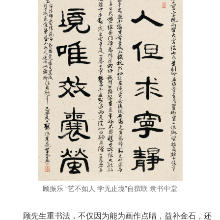
顾振乐 “艺不如人 学无止境”自撰联 隶书中堂
顾先生重书法，不仅因为能为画作点睛，益补金石，还