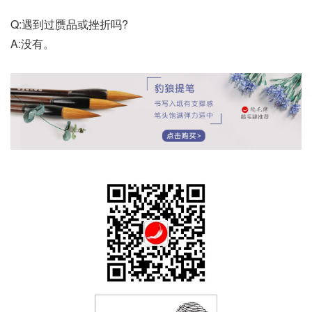
Q:遇到过赝品或挫折吗?
A:没有。