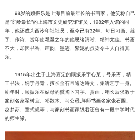
98岁的顾振乐是上海目前最年长的书画家，他笑称自己
是“宦龄最长”的上海市文史研究馆馆员，1982年入馆的同
年，他还成为西泠印社社员，至今已有32年。每日习画、练
字、作诗、赏印使耄耋之年的他思绪清晰、精神尤佳。书斋
不大，却因书香、画韵、墨迹、紫泥的点染令主人自得其
乐。
1915年出生于上海嘉定的顾振乐字心某，号乐斋，精
工书法，娴于丹青，擅长金石且通达诗文，集诸艺于一身。
幼年时，顾振乐在姑母的熏陶下习字、赏画，稍长后求教于
篆刻名家翟树宜、邓散木、马公愚;拜师书画名家张石园、
赵梦苏、童式规等，与篆刻书画家钱君还曾有一段中学时代
的师生缘。