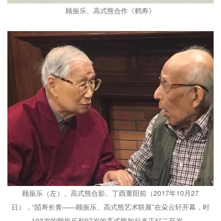
顾振乐、高式熊合作《鹤寿》
顾振乐（左）、高式熊合影。丁酉重阳前（2017年10月27
日），“皕寿长青——顾振乐、高式熊艺术联展”在朵云轩开幕，时
103岁的顾振乐和97岁的高式熊加起来正好二百岁。