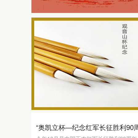
“奥凯立杯—纪念红军长征胜利90