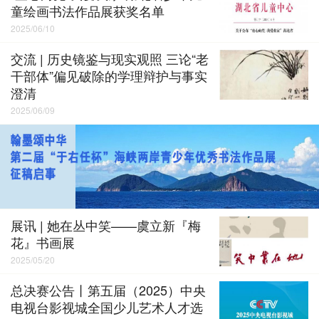
童绘画书法作品展获奖名单
2025/06/10
交流 | 历史镜鉴与现实观照 三论“老
干部体”偏见破除的学理辩护与事实
澄清
2025/06/09
展讯 | 她在丛中笑——虞立新『梅
花』书画展
2025/05/20
总决赛公告丨第五届（2025）中央
电视台影视城全国少儿艺术人才选