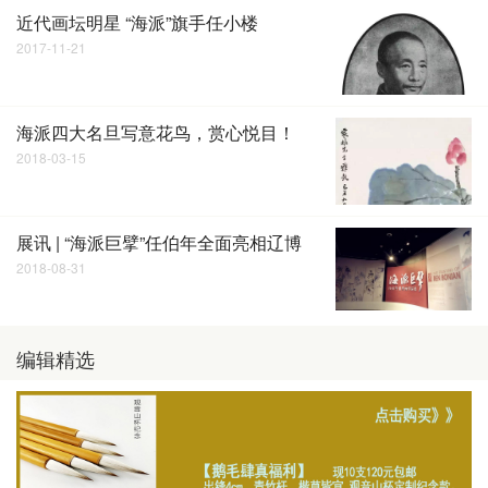
近代画坛明星 “海派”旗手任小楼
2017-11-21
海派四大名旦写意花鸟，赏心悦目！
2018-03-15
展讯 | “海派巨擘”任伯年全面亮相辽博
2018-08-31
编辑精选