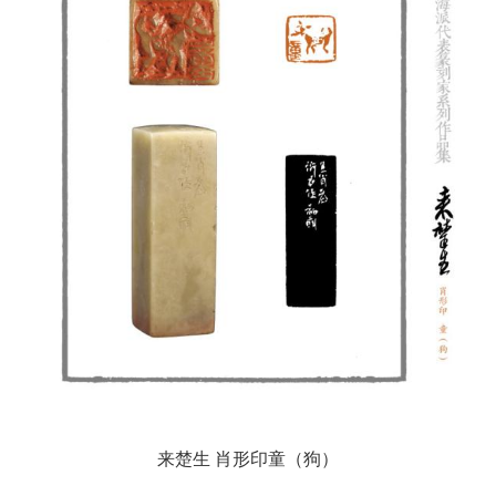
来楚生 肖形印童（狗）