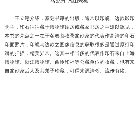
马公愚 “雁山老樵”
王立翔介绍，篆刻书籍的出版，通常以印蜕、边款影印
为主，印石往往藏于博物馆库房或藏家书房之中难以窥见，
本书的亮点之一在于各卷都收录篆刻家的代表作高清的印石
印面照片，印蜕与边款之图像信息的获取很多是通过原打印
谱的扫描，精美异常。这其中相当多的代表作印石来自上海
博物馆、浙江博物馆、西泠印社等公藏单位的收藏，也有来
自篆刻家后人及其弟子珍藏，可谓来源清晰、流传有绪。