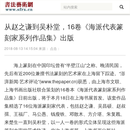
从赵之谦到吴朴堂，16卷《海派代表篆
刻家系列作品集》出版
2018-08-13 14:15:04 来源： 点击：
海上篆刻在中国印坛曾有“半壁江山”之称。晚清民国，
先后有近200位兼擅书法篆刻的艺术家在上海留下踪迹。“澎
湃新闻·艺术评论”(www.thepaper.cn)获悉，由上海市文联、
上海书画出版社联合策划的16卷本《海派代表篆刻家系列作
品集》日前出版，将于本月18日在上海书展首发。该套作品
集精选了16位海派篆刻家代表，包括赵之谦、吴昌硕、赵叔
孺、王福厂、马公愚、钱瘦铁、邓散木、方介堪、朱复戡、
来楚生一直到吴朴堂，以一人一卷的形式立体呈现这些海派