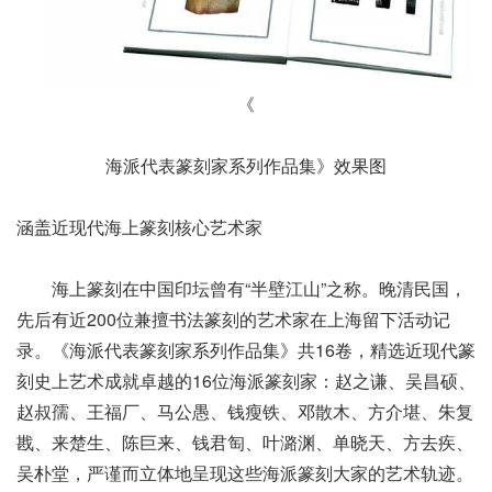
《
海派代表篆刻家系列作品集》效果图
涵盖近现代海上篆刻核心艺术家
海上篆刻在中国印坛曾有“半壁江山”之称。晚清民国，
先后有近200位兼擅书法篆刻的艺术家在上海留下活动记
录。《海派代表篆刻家系列作品集》共16卷，精选近现代篆
刻史上艺术成就卓越的16位海派篆刻家：赵之谦、吴昌硕、
赵叔孺、王福厂、马公愚、钱瘦铁、邓散木、方介堪、朱复
戡、来楚生、陈巨来、钱君匋、叶潞渊、单晓天、方去疾、
吴朴堂，严谨而立体地呈现这些海派篆刻大家的艺术轨迹。