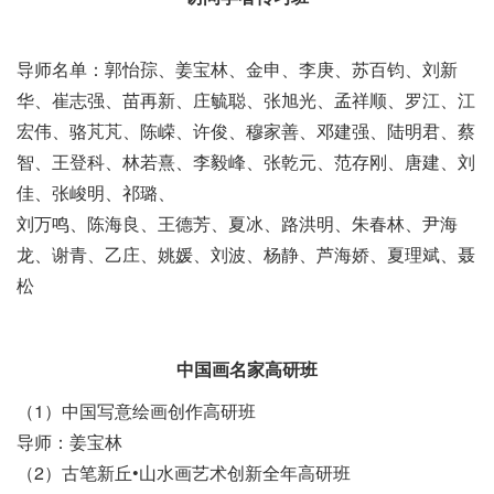
导师名单：郭怡孮、姜宝林、金申、李庚、苏百钧、刘新
华、崔志强、苗再新、庄毓聪、张旭光、孟祥顺、罗江、江
宏伟、骆芃芃、陈嵘、许俊、穆家善、邓建强、陆明君、蔡
智、王登科、林若熹、李毅峰、张乾元、范存刚、唐建、刘
佳、张峻明、祁璐、
刘万鸣、陈海良、王德芳、夏冰、路洪明、朱春林、尹海
龙、谢青、乙庄、姚媛、刘波、杨静、芦海娇、夏理斌、聂
松
中国画名家高研班
（1）中国写意绘画创作高研班
导师：姜宝林
（2）古笔新丘•山水画艺术创新全年高研班