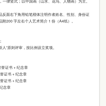
cm），一律竖式；以中国画（山水、花鸟、人物画）为主。
。
裱；作品反面右下角用铅笔楷体注明作者姓名、性别、身份证
200 字左右个人艺术简介 1 份（A4纸）。
；
薄新人”原则评审，按比例设立奖项。
 荣誉证书 + 纪念章
荣誉证书 + 纪念章
荣誉证书 + 纪念章
 纪念章