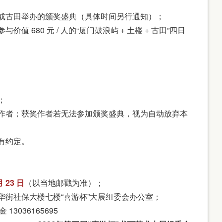
门或古田举办的颁奖盛典（具体时间另行通知）；
 680 元 / 人的“厦门鼓浪屿 + 土楼 + 古田”四日
；
还作者；获奖作者若无法参加颁奖盛典，视为自动放弃本
有约定。
月 23 日
（以当地邮戳为准）；
华街社保大楼七楼“喜游杯”大展组委会办公室；
13036165695