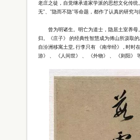
老庄之徒，自觉继承道家学派的思想文化传统。他
无"、"隐而不隐"等命题，都作了认真的研究
曾为明诸生。明亡为道士，隐居土室养母。
归。《庄子》 的经典性智慧成为傅山所汲取的思
自汾洲移寓土堂, 行李只有 《南华经》 , 时时
游》 、 《人间世》 、 《外物》 、 《则阳》 