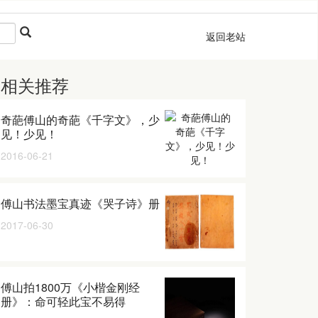
返回老站
相关推荐
奇葩傅山的奇葩《千字文》，少
见！少见！
2016-06-21
傅山书法墨宝真迹《哭子诗》册
2017-06-30
傅山拍1800万《小楷金刚经
册》：命可轻此宝不易得