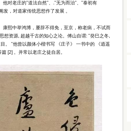
对老庄的"道法自然"、."无为而治"、"泰初有
与阐发，对道家传统思想作了发展 。
康熙中举鸿博，屡辞不得免，至京，称老病，不试而
想资源, 超越千古的知心之论。傅山自谓: "癸巳之冬,
在目。 "他曾以颜体小楷书写 《庄子》 一书中的 《逍遥
等篇 [2] 。并常以老庄之徒自居。