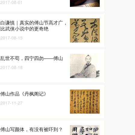
2017-08-01
白谦慎｜真实的傅山节高才广，
比武侠小说中的更奇绝
2017-08-15
乱世不苟，四宁四勿——傅山
2017-08-18
傅山作品《丹枫阁记》
2017-11-27
傅山写颜体，有没有被吓到？