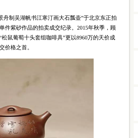
顾景舟制吴湖帆书江寒汀画大石瓢壶”于北京东正拍
舟单件紫砂作品的拍卖成交纪录。2015年秋季，顾
“松鼠葡萄十头套组咖啡具”更以8960万的天价成
交价格之首。