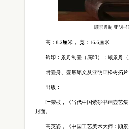
顾景舟制 亚明书画
高：8.2厘米， 宽：16.6厘米
钤印：景舟制壶（底印）；顾景舟（
附壶身、壶底铭文及亚明画松树拓片
出版：
叶荣枝，《当代中国紫砂书画壶艺集?紫壶
封面。
高英姿，《中国工艺美术大师：顾景舟》江