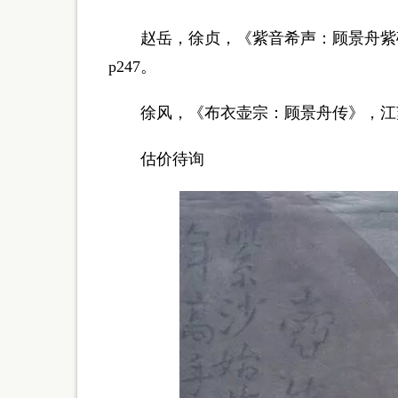
赵岳，徐贞，《紫音希声：顾景舟紫砂艺术
p247。
徐风，《布衣壶宗：顾景舟传》，江苏凤凰
估价待询