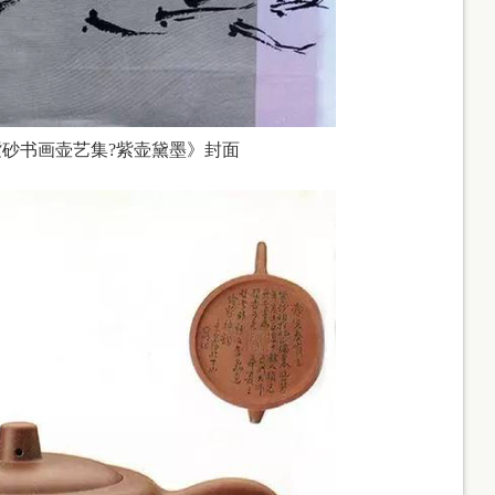
砂书画壶艺集?紫壶黛墨》封面