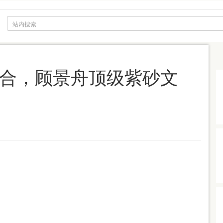
合，顾景舟顶级紫砂文