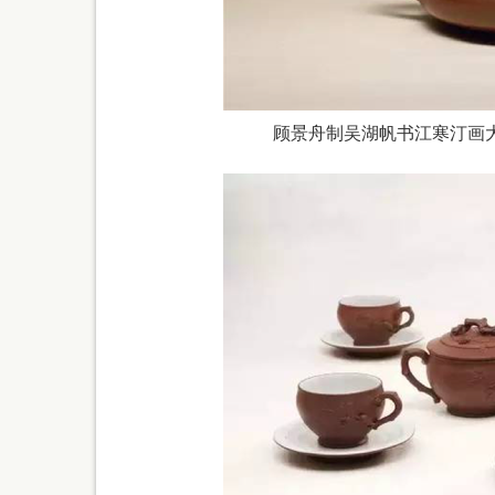
顾景舟制吴湖帆书江寒汀画大石瓢