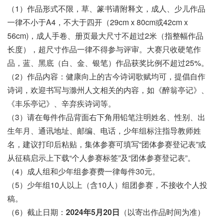
（1）作品形式不限，草、篆书请附释文，成人、少儿作品
一律不小于A4，不大于四开（29cm x 80cm或42cm x
56cm)，成人手卷、册页最大尺寸不超过2米（指整幅作品
长度），超尺寸作品一律不得参与评审。大赛只收硬笔作
品，蓝、黑底（白、金、银笔）作品获奖比例不超过25%。
（2）作品内容：健康向上的古今诗词歌赋均可，提倡自作
诗词，欢迎书写与滁州人文相关的内容，如《醉翁亭记》、
《丰乐亭记》、辛弃疾诗词等。
（3）请在每件作品背面右下角用铅笔注明姓名、性别、出
生年月、通讯地址、邮编、电话，少年组标注指导教师姓
名，建议打印后粘贴，集体参赛可填写“团体参赛登记表”或
从征稿启示上下载“个人参赛标签”及“团体参赛登记表”。
（4）成人组和少年组参赛费一律每件30元。
（5）少年组10人以上（含10人）组团参赛，不接收个人投
稿。
（6）截止日期：
2024年5月20日
（以寄出作品时间为准）