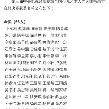
第三届中央电视台影视城全国少儿艺术人才选拔书画大
会总决赛获奖名单公布如下：
金奖（68人）
卜奕桐 蔡苑莉 陈家盛 陈墨非 陈昱成
陈元懋 陈梓嫣 陈芷烨 程 晨 戴怡萱
高唯家 高予皓 郝俊恩 黄旖旎 纪一定
江彦歆 姜学涵 雷佶道 黎子淇 李佳宸
李佳芮 李旻芮 李小雨 李怡馨 李 壮
林宜臻 刘曜赈 刘邑尘 刘羽轩 卢彦甄
卢子昂 吕瑾瑜 毛培勋 孟晨曦 穆檑迦
欧阳钧华 邱嘉译 饶晓玉 邵奕宁 佘静伊
孙睿诗 汪艺博 王浩瑄 王韬然 王雨嫣
吴泓岑 吴思诺 吴雅婷 肖 然 谢家轩
谢师萱 邢 星 徐安琪 徐皓轩 薛嘉骏
闫子怡 杨景皓 杨谟闻 杨梓妍 俞希雅