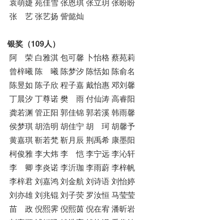
袁萌婕 苑佳雪 张恩琪 张立玥 张盼盼
张 艺 张艺扬 訾懿灿
银奖（109人）
阿 荣 白雅淇 包可馨 卜怡格 蔡苑莉
曾梓曦 陈 曦 陈梦汐 陈恬如 陈俞名
陈昱如 陈子欣 程子嘉 戴怡惠 邓刘馨
丁晨汐 丁尊诺 樊 雨 付仙涛 高睿阳
龚若渊 管正阳 郭佳锦 郭若溪 韩雨馨
侯梦琪 胡浩明 胡佳宁 胡 珂 胡馨予
黄嘉琪 靳若梵 靳月辰 荆禹希 康墨阳
柯俊雅 李大炜 李 恺 李宁远 李沁轩
李 卿 李炎诺 李沂珈 李雨蔚 李梓帆
李梓君 刘嘉鸿 刘金航 刘诗语 刘怡婷
刘亦雄 刘兆锟 刘子荧 罗汝恒 马莹莹
苗 政 倪熙霁 倪熙茵 倪在宥 潘昕岩