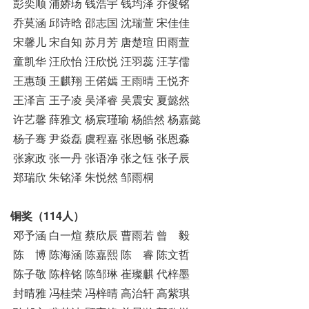
彭奕顺 浦娇玚 钱浩宇 钱均泽 乔俊铭
乔莫涵 邱诗晗 邵志国 沈瑞萱 宋佳佳
宋馨儿 宋自知 苏月芳 唐楚瑄 田雨萱
童凯华 汪欣怡 汪欣悦 汪羽蕊 汪芓儒
王惠颉 王麒翔 王偌嫣 王雨晴 王悦齐
王泽言 王子凌 吴泽睿 吴震安 夏懿然
许艺馨 薛雅文 杨宸瑾瑜 杨皓然 杨嘉懿
杨子骞 尹焱磊 虞程嘉 张恩畅 张恩淼
张家政 张一丹 张语净 张之钰 张子辰
郑瑞欣 朱铭泽 朱悦然 邹雨桐
铜奖（114人）
邓予涵 白一煊 蔡欣辰 曹雨若 曾 毅
陈 博 陈海涵 陈嘉熙 陈 睿 陈文哲
陈子敬 陈梓铭 陈邹琳 崔璨麒 代梓墨
封晴雅 冯桂荣 冯梓晴 高治轩 高紫琪