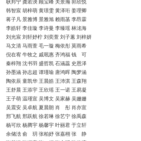
耿邦宁 龚若泱 顾宝峰 关景瀚 郭欣悦
韩智宸 胡梓萌 黄璟雯 黄泽珩 姜理卿
蒋子凡 景雅博 景雅旭 赖雨菡 李昂霖
李皓轩 李佳璇 李诗曼 李臻瑶 林洺海
刘光宸 刘轩妤柠 刘奕萱 刘子蕙 刘梓妍
马文清 马雨萱 毛一璇 梅依彤 莫雨希
倪在宥 牛牧之 戚珉惠 齐鸿福 钱 可
秦梓翔 沈书羽 盛哲凯 石涵蕊 史恩泽
孙墨涵 孙志超 谭瑾瑜 唐鸿晖 陶梦涵
陶依辰 童凯华 王晨皓 王沛淇 王森翔
王舒晨 王添宇 王欣瑶 王一诺 王易凝
王子萌 温瑾宣 吴博文 吴家赫 吴姗姗
吴震安 吴卓航 夏晨朗 肖 彤 肖亦宣
邢飞航 邢跃航 徐若琳 徐艺宁 徐禹森
杨可欣 杨腾宇 杨馨宇 叶丽君 于立轩
余储浛 俞 玥 张柏妤 张嘉栩 张 静