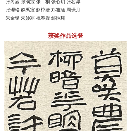
张芮涵 张润宸 张 桐 张心玥 张芯淳
张璎珞 赵禹宸 赵榟婕 郑雅涵 周璟月
朱金铭 朱妙寒 祝春媛 邹恺翔
获奖作品选登