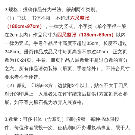
2.规格：投稿作品分为书法、篆刻两个类别。
（1）书法：书体不限，不超过
六尺整张
（180cm×97cm）
，一律为竖式。小字类（单个字径一般
在2cm以内）作品尺寸为
四尺整张（138cm×69cm）
以内，
一律为竖式。手卷作品尺寸高度不超过35cm、长度不超过
248cm。册页作品成品尺寸每页高宽不超过40cm、正文页
数为10-24页。手卷、册页作品入展数量不超过总数的百分
之六。所有作品请勿装裱（册页、手卷除外）。不符合尺寸
要求者不予评选。
（2）篆刻：印稿6-8方，边款附2个以上，贴在不大于四尺
对开的印屏上。入展者须在评审结束后提供1方篆刻原石参
展。如不寄交原石视为放弃入展资格。
3.数量：可多书体（含篆刻）同时投稿，每种书体限投一
件。每位作者限投一次。征稿期间不办理换稿事宜。限于人