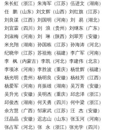
朱长虹（浙江）朱海军（江苏）伍进文（湖南）
任 鹏（山东）刘文辉（山西）刘红旗（江苏）
刘良谋（江西）刘国明（河南）刘 易（湖北）
刘宜霖（四川）刘 浪（贵州）刘继东（广东）
刘淑梅（河南）刘 琳（陕西）刘翠芳（安徽）
米允翔（湖南）孙国栋（江苏）孙海涛（河北）
纪晓华（江苏）苏祖炮（福建）李广军（河南）
李 枫（内蒙古）李凯（河北）李建伟（北京）
李项冰（河南）李胜波（重庆）杨世辉（福建）
杨光明（贵州）杨明良（安徽）杨桂芳（江西）
杨爱军（河南）肖振雄（湖南）吴万青（安徽）
吴升光（安徽）吴明杰（重庆）邱忠泽（浙江）
邱俊杰（湖南）何天勇（四川）何中梁（浙江）
余方慧（广西）邹家武（江苏）汪 杰（安徽）
汪晶晶（安徽）迟志山（山东）张玉河（河南）
张占军（河北）张 永（浙江）张光学（四川）