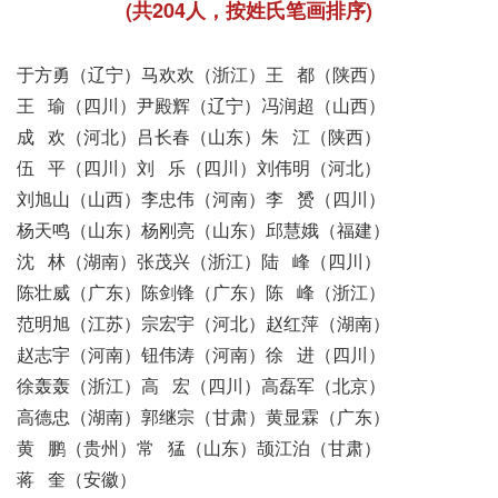
(共204人，按姓氏笔画排序)
于方勇（辽宁）马欢欢（浙江）王 都（陕西）
王 瑜（四川）尹殿辉（辽宁）冯润超（山西）
成 欢（河北）吕长春（山东）朱 江（陕西）
伍 平（四川）刘 乐（四川）刘伟明（河北）
刘旭山（山西）李忠伟（河南）李 赟（四川）
杨天鸣（山东）杨刚亮（山东）邱慧娥（福建）
沈 林（湖南）张茂兴（浙江）陆 峰（四川）
陈壮威（广东）陈剑锋（广东）陈 峰（浙江）
范明旭（江苏）宗宏宇（河北）赵红萍（湖南）
赵志宇（河南）钮伟涛（河南）徐 进（四川）
徐轰轰（浙江）高 宏（四川）高磊军（北京）
高德忠（湖南）郭继宗（甘肃）黄显霖（广东）
黄 鹏（贵州）常 猛（山东）颉江泊（甘肃）
蒋 奎（安徽）