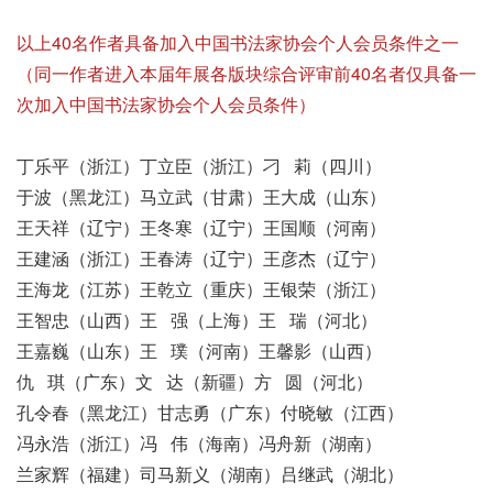
以上40名作者具备加入中国书法家协会个人会员条件之一
（同一作者进入本届年展各版块综合评审前40名者仅具备一
次加入中国书法家协会个人会员条件）
丁乐平（浙江）丁立臣（浙江）刁 莉（四川）
于波（黑龙江）马立武（甘肃）王大成（山东）
王天祥（辽宁）王冬寒（辽宁）王国顺（河南）
王建涵（浙江）王春涛（辽宁）王彦杰（辽宁）
王海龙（江苏）王乾立（重庆）王银荣（浙江）
王智忠（山西）王 强（上海）王 瑞（河北）
王嘉巍（山东）王 璞（河南）王馨影（山西）
仇 琪（广东）文 达（新疆）方 圆（河北）
孔令春（黑龙江）甘志勇（广东）付晓敏（江西）
冯永浩（浙江）冯 伟（海南）冯舟新（湖南）
兰家辉（福建）司马新义（湖南）吕继武（湖北）