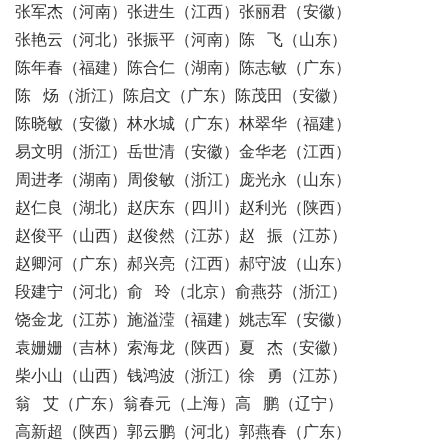
张军杰（河南）张进生（江西）张丽君（安徽）
张艳云（河北）张振平（河南）陈 飞（山东）
陈年春（福建）陈合仁（湖南）陈志敏（广东）
陈 炀（浙江）陈启文（广东）陈茂田（安徽）
陈晓敏（安徽）林水城（广东）林翠华（福建）
易文明（浙江）岳世清（安徽）金华老（江西）
周进孝（湖南）周俊敏（浙江）庞光永（山东）
赵仁良（湖北）赵庆东（四川）赵利光（陕西）
赵俊平（山西）赵俊然（江苏）赵 振（江苏）
赵卿河（广东）郝兴亮（江西）郝守波（山东）
段建宁（河北）俞 玲（北京）俞燕芬（浙江）
饶金龙（江苏）施溢滢（福建）姚志军（安徽）
袁姗姗（吉林）索海龙（陕西）夏 杰（安徽）
柴小山（山西）钱鸿波（浙江）徐 勇（江苏）
翁 艾（广东）翁春元（上海）高 鹏（辽宁）
高新超（陕西）郭云鹏（河北）郭燕春（广东）