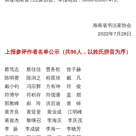
海南省书法家协会
2022年7月28日
上报参评作者名单公示（共96人，以姓氏拼音为序）
蔡笃志 蔡佳佳 曹务乾 曾子赫
陈明赛 陈润之 程星琰 戴 凡
戴小钧 冯宗辉 方有坤 符 俊
符博华 符积存 符儒潘 盖 熠
郭教峰 郝 玲 洪后迪 黄 铸
黄齐良 黄亚斐 黄业成 江明峰
蒋俊杰 黎继召 李海滨 李庆茂
李 扬 李成骏 李海一 李晓芳