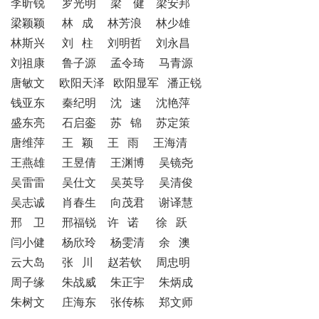
李昕锐 罗光明 梁 健 梁安邦
梁颖颖 林 成 林芳浪 林少雄
林斯兴 刘 柱 刘明哲 刘永昌
刘祖康 鲁子源 孟令琦 马青源
唐敏文 欧阳天泽 欧阳显军 潘正锐
钱亚东 秦纪明 沈 速 沈艳萍
盛东亮 石启銮 苏 锦 苏定策
唐维萍 王 颖 王 雨 王海清
王燕雄 王昱倩 王渊博 吴镜尧
吴雷雷 吴仕文 吴英导 吴清俊
吴志诚 肖春生 向茂君 谢译慧
邢 卫 邢福锐 许 诺 徐 跃
闫小健 杨欣玲 杨雯清 余 澳
云大岛 张 川 赵若钦 周忠明
周子缘 朱战威 朱正宇 朱炳成
朱树文 庄海东 张传栋 郑文师