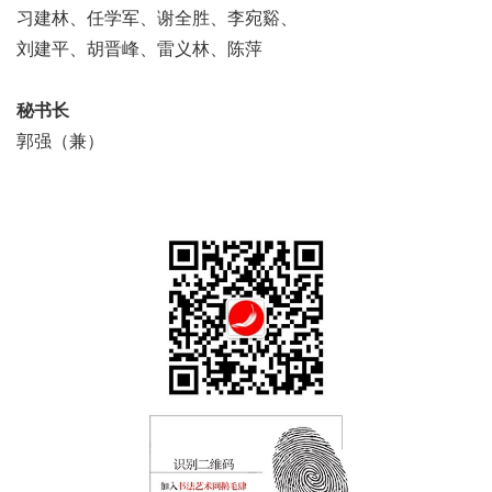
习建林、任学军、谢全胜、李宛谿、
刘建平、胡晋峰、雷义林、陈萍
秘书长
郭强（兼）