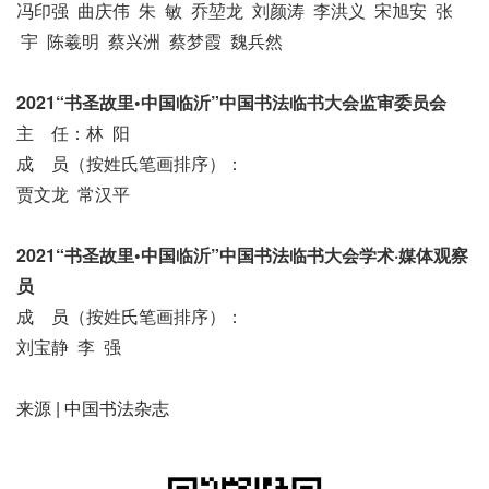
冯印强 曲庆伟 朱 敏 乔堃龙 刘颜涛 李洪义 宋旭安 张
宇 陈羲明 蔡兴洲 蔡梦霞 魏兵然
2021“书圣故里•中国临沂”中国书法临书大会
监审委员会
主 任：林 阳
成 员（按姓氏笔画排序）：
贾文龙 常汉平
2021“书圣故里•中国临沂”中国书法临书大会
学术·媒体观察
员
成 员（按姓氏笔画排序）：
刘宝静 李 强
来源 | 中国书法杂志