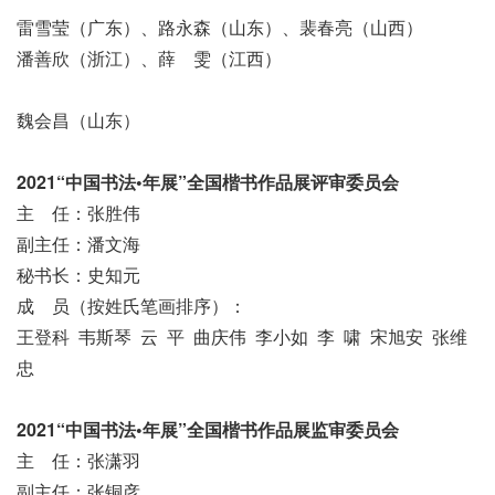
雷雪莹（广东）、路永森（山东）、裴春亮（山西）
潘善欣（浙江）、薛 雯（江西）
魏会昌（山东）
2021“中国书法•年展”全国楷书作品展
评审委员会
主 任：张胜伟
副主任：潘文海
秘书长：史知元
成 员（按姓氏笔画排序）：
王登科 韦斯琴 云 平 曲庆伟 李小如 李 啸 宋旭安 张维
忠
2021“中国书法•年展”全国楷书作品展
监审委员会
主 任：张潇羽
副主任：张铜彦