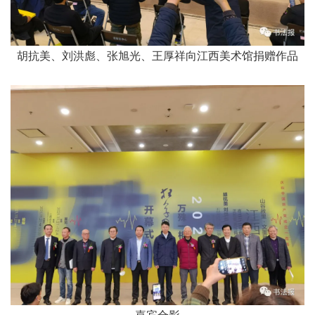
胡抗美、刘洪彪、张旭光、王厚祥
向江西美术馆捐赠作品
嘉宾合影