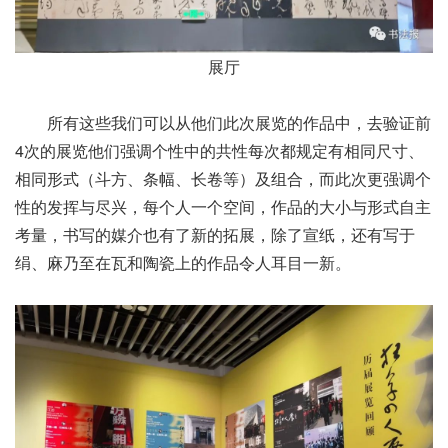
展厅
所有这些
我们可以从他们
此次展览的作品中，去验证
前
4次的展览
他们强调个性中的共性
每次都规定有
相同尺寸、
相同形式
（斗方、条幅、长卷等）及组合，
而此次更强调个
性的发挥与尽兴，
每个人一个空间，
作品的大小与形式自主
考量，
书写的媒介也有了新的拓展，
除了宣纸，还有写于
绢、麻
乃至在瓦和陶瓷上的作品
令人耳目一新。