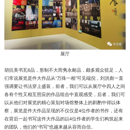
展厅
胡抗美书瓦6品，
形制不大而隽永耐品，
颇多观众驻足，
人
们常说
展览是件大作品
从“万殊一相”可见端倪，
刘洪彪一直
强调要让书法穿上盛装，
前者，
我们可以从展厅中四人之间
各有个性又相互照应的
作品组合中直观感受，
后者，
我们可
以从他们对展览的精心策划
对场馆整体上的斟酌中得以体
察，
展览是件大作品
呈现的不仅仅是4位作者的书作，
还有
在背后
一起书写这件大作品的
以4位作者的学生们构筑起来
的团队，
他们的“书写”
也越来越从容而自信。