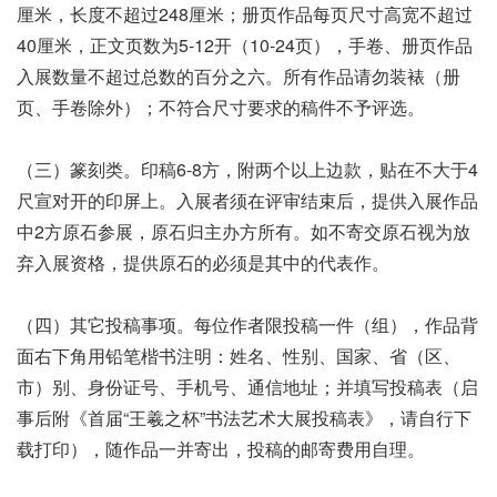
厘米，长度不超过248厘米；册页作品每页尺寸高宽不超过
40厘米，正文页数为5-12开（10-24页），手卷、册页作品
入展数量不超过总数的百分之六。所有作品请勿装裱（册
页、手卷除外）；不符合尺寸要求的稿件不予评选。
（三）篆刻类。印稿6-8方，附两个以上边款，贴在不大于4
尺宣对开的印屏上。入展者须在评审结束后，提供入展作品
中2方原石参展，原石归主办方所有。如不寄交原石视为放
弃入展资格，提供原石的必须是其中的代表作。
（四）其它投稿事项。每位作者限投稿一件（组），作品背
面右下角用铅笔楷书注明：姓名、性别、国家、省（区、
市）别、身份证号、手机号、通信地址；并填写投稿表（启
事后附《首届“王羲之杯”书法艺术大展投稿表》，请自行下
载打印），随作品一并寄出，投稿的邮寄费用自理。