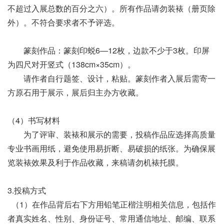
不超过入展总数的百分之六）。所有作品请勿装裱（册页除
外）。不符合要求者不予评选。
篆刻作品：篆刻印蜕6—12枚，边款不少于3枚。印屏
为四尺对开竖式（138cm×35cm）。
请作者自行题签、设计，粘贴。篆刻作者入展后需寄一
方原石用于展示，展后归主办方收藏。
（4）书写材料
为了评审、装裱和展示的需要，投稿作品应选择高质量
专业书画用纸，避免使用易折断、易破损的纸张。为确保展
览装裱效果及利于作品收藏，来稿请勿机裱托膜。
3.投稿方式
（1）在作品背后右下方用铅笔正楷注明相关信息，包括作
者真实姓名、性别、身份证号、常用通信地址、邮编、联系