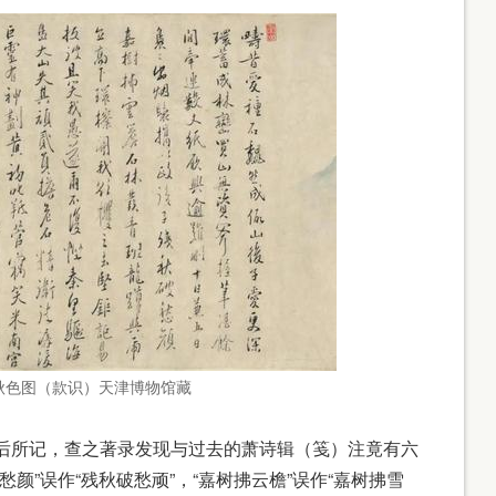
色图（款识）天津博物馆藏
所记，查之著录发现与过去的萧诗辑（笺）注竟有六
颜”误作“残秋破愁顽”，“嘉树拂云檐”误作“嘉树拂雪