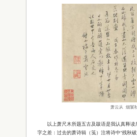
萧云从 烟鬟秋
以上萧尺木所题五古及跋语是我认真释读后
字之差：过去的萧诗辑（笺）注将诗中“残秋破愁