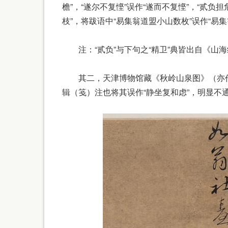
檐”，“遂尔不复悭”误作“遂而不复悭”，“贰负担
枝”，将跋语中“易集翁道盟小山数枚”误作“易
注：“贰负”与下句之“精卫”典皆出自《山海
其二，天津博物馆藏《秋岭山泉图》（亦作《
辑（笺）注也将其误作“静坐复和虑”，明显不