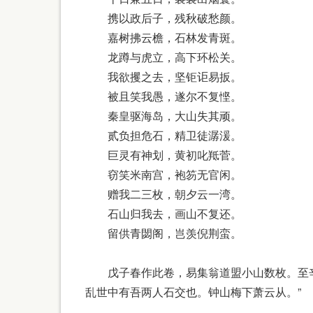
携以政后子，残秋破愁颜。
嘉树拂云檐，石林发青斑。
龙蹲与虎立，高下环松关。
我欲攫之去，坚钜讵易扳。
被且笑我愚，遂尔不复悭。
秦皇驱海岛，大山失其顽。
贰负担危石，精卫徒潺湲。
巨灵有神划，黄初叱羝菅。
窃笑米南宫，袍笏无官闲。
赠我二三枚，朝夕云一湾。
石山归我去，画山不复还。
留供青閟阁，岂羡倪荆蛮。
戊子春作此卷，易集翁道盟小山数枚。至辛
乱世中有吾两人石交也。钟山梅下萧云从。”