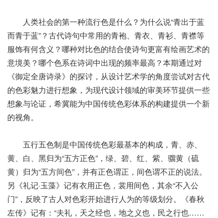
人类社会的第一种流行色是什么？为什么说“青出于蓝
而青于蓝”？古代诗句中常用的青袍、青衣、青衫、青襟等
服饰有何含义？哪种对比色的结合使诗句更富有绘画艺术的
意境美？哪个色系在诗词中出现的频率最高？本期通过对
《御定全唐诗录》的探讨，从设计艺术学的角度尝试对古代
的色彩魅力进行想象，为现代设计领域的审美环节提供一些
想象与论证，希冀能为中国传统色彩体系的构建提供一个新
的视角。
五行五色制是中国传统色彩最基本的构成，青、赤、
黄、白、黑归为“五方正色”，绿、碧、红、紫、骝黄（硫
黄）归为“五方间色”，并有正色谓正，间色谓不正的说法。
另《礼记·玉藻》记有衣用正色，裳用间色，其余“不入公
门”，反映了古人对色彩开始进行人为的等级划分。《春秋
左传》记有：“夫礼，天之经也，地之义也，民之行也……