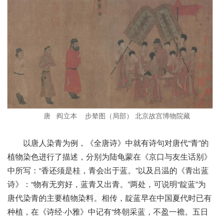
唐 阎立本 步辇图（局部） 北京故宫博物院藏
以唐人染青为例，《全唐诗》中就有诗句对唐代“青”的
植物染色进行了描述，分别为陆龟蒙在《京口与友生话别》
中所写：“香还须是桂，青会出于蓝。”以及吕温的《青出蓝
诗》：“物有无穷好，蓝青又出青。”两处，可说明“靛蓝”为
唐代染青的主要植物染料。相传，靛蓝早在中国夏代时已有
种植，在《诗经·小雅》中记有“终朝采蓝，不盈一襜。五日