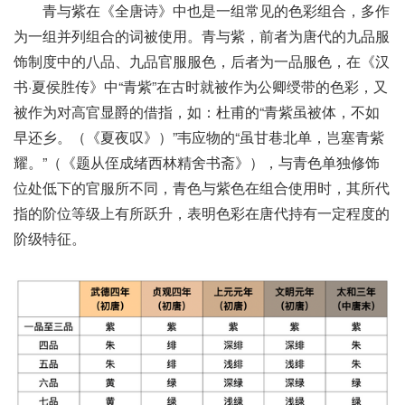
青与紫在《全唐诗》中也是一组常见的色彩组合，多作
为一组并列组合的词被使用。青与紫，前者为唐代的九品服
饰制度中的八品、九品官服服色，后者为一品服色，在《汉
书·夏侯胜传》中“青紫”在古时就被作为公卿绶带的色彩，又
被作为对高官显爵的借指，如：杜甫的“青紫虽被体，不如
早还乡。（《夏夜叹》）”韦应物的“虽甘巷北单，岂塞青紫
耀。”（《题从侄成绪西林精舍书斋》），与青色单独修饰
位处低下的官服所不同，青色与紫色在组合使用时，其所代
指的阶位等级上有所跃升，表明色彩在唐代持有一定程度的
阶级特征。