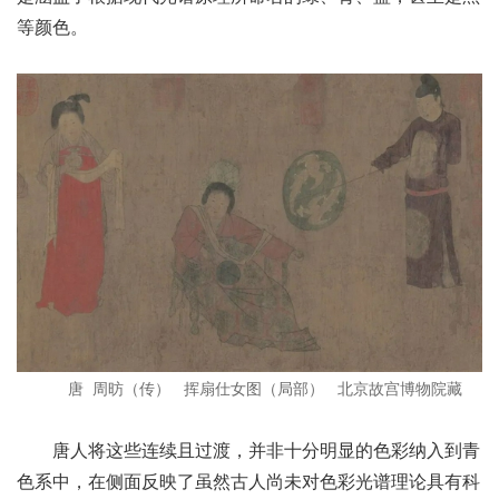
等颜色。
唐 周昉（传） 挥扇仕女图（局部） 北京故宫博物院藏
唐人将这些连续且过渡，并非十分明显的色彩纳入到青
色系中，在侧面反映了虽然古人尚未对色彩光谱理论具有科