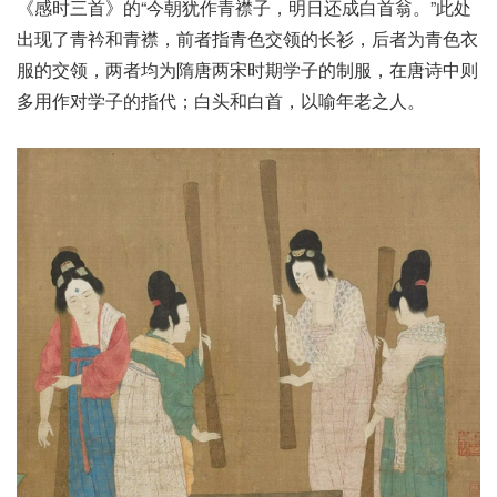
《感时三首》的“今朝犹作青襟子，明日还成白首翁。”此处
出现了青衿和青襟，前者指青色交领的长衫，后者为青色衣
服的交领，两者均为隋唐两宋时期学子的制服，在唐诗中则
多用作对学子的指代；白头和白首，以喻年老之人。