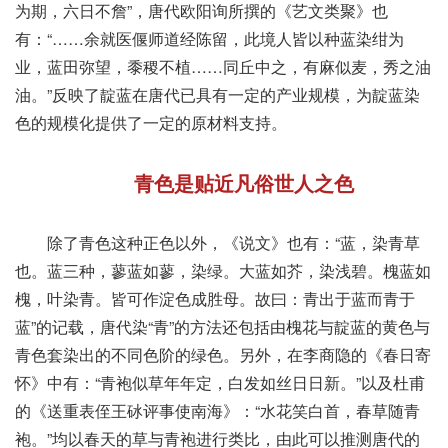
为期，六日不詹”，唐代欧阳询所撰的《艺文类聚》也
有：“……余就医偃师道经陈留，此境人皆以种蓝染绀为
业，蓝田弥望，黍稷不植……同丘中之，有麻似麦，秀之油
油。”反映了靛蓝在唐代已具有一定的产业规模，为靛蓝染
色的规模化提供了一定的原材料支持。
青色是贴近凡俗世人之色
除了青色这种正色以外，《说文》也有：“蓝，染青草
也。蓝三种，蓼蓝如蓼，染绿。大蓝如芥，染浅碧。槐蓝如
槐，叶染青。皆可作淀色成胜母。故曰：青出于蓝而青于
蓝”的记载，唐代染“青”的方法还包括由槐花与靛蓝的黄色与
青色套染出的不同色阶的绿色。另外，在李商隐的《春日寄
怀》中有：“青袍似草年年定，白发如丝日日新。”以及杜甫
的《送重表侄王砅评事使南海》：“水花笑白首，春草随青
袍。”均以春天的草与青袍进行类比，由此可以推测唐代的