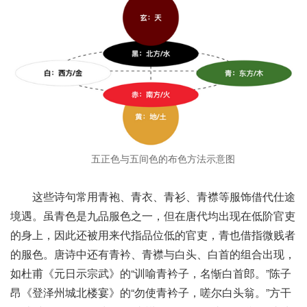
五正色与五间色的布色方法示意图
这些诗句常用青袍、青衣、青衫、青襟等服饰借代仕途
境遇。虽青色是九品服色之一，但在唐代均出现在低阶官吏
的身上，因此还被用来代指品位低的官吏，青也借指微贱者
的服色。唐诗中还有青衿、青襟与白头、白首的组合出现，
如杜甫《元日示宗武》的“训喻青衿子，名惭白首郎。”陈子
昂《登泽州城北楼宴》的“勿使青衿子，嗟尔白头翁。”方干