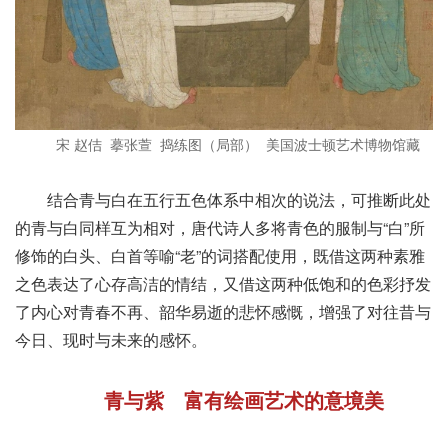
宋 赵佶 摹张萱 捣练图（局部） 美国波士顿艺术博物馆藏
结合青与白在五行五色体系中相次的说法，可推断此处
的青与白同样互为相对，唐代诗人多将青色的服制与“白”所
修饰的白头、白首等喻“老”的词搭配使用，既借这两种素雅
之色表达了心存高洁的情结，又借这两种低饱和的色彩抒发
了内心对青春不再、韶华易逝的悲怀感慨，增强了对往昔与
今日、现时与未来的感怀。
青与紫 富有绘画艺术的意境美