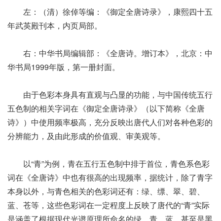
左：（清）徐倬等编：《御定全唐诗录》，康熙四十五
年武英殿刊本，内页局部。
右：中华书局编辑部：《全唐诗。增订本》，北京：中
华书局1999年版，第一册封面。
由于色彩本身具有直观与凸显的功能，与中国传统五行
五色制的相关字词在《御定全唐诗录》（以下简称《全唐
诗》）中使用频率极高，充分反映出唐代人们对各种色彩的
分辨能力，及由此形成的价值观、审美观等。
以“青”为例，青在五行五色制中排于首位，青色系色彩
词在《全唐诗》中也有很高的出现频率，据统计，除了青字
本身以外，与青色相关的色彩词还有：绿、缥、翠、碧、
蓝、苍等，这些色彩词在一定程度上反映了唐代的“青”实际
是涵盖了根据现代光谱原理所命名的绿、青、蓝，甚至是黑