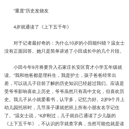
“重度”历史发烧友
4岁就通读了《上下五千年》
对于记者最好奇的：为什么10岁的小田能纠错？温女士
没有正面回答。她只是简单讲述了小田成长中的几个片段。
小田今年9月将要升入石家庄长安区育才小学五年级就
读。“我和他爸都是理科生，我是护士，孩子爸爸经常出
差，可以说儿子目前了解的历史知识已经超过我们。应该是
受爷爷影响喜欢上历史，爷爷虽然只有高中文化，但喜欢历
史。我儿子从小就爱看书，认字多，记忆力好。2岁9个月上
幼儿园托班时，几节亲子课就把班上所有小朋友名字记住
了。”温女士说，“4岁刚过，儿子就自己通读了少儿版的
《上下五千年》，不认识的字就查字典，当然可能也就是读