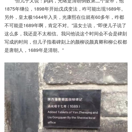
“但儿子又说：妈妈，光绪是清朝倒数第二个皇帝，他
1875年继位，1898年开始戊戌变法，咋可能出现1689年。
另外，皇太极1644年入关，光康熙在位就有60多年，咋都
不可能是1689年啊，肯定不对。”温女士说，“即便儿子说了
这么多，我还是不太相信。我问他说这个时间会不会是碑刻
写成的时间，但儿子指着碑刻上的颜柳说颜真卿和柳公权都
是唐朝人，1689年是清朝。”