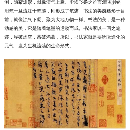
测，隐蔽难形，就像清气上腾、尘埃飞扬之难言;而玄妙的
用笔一旦流注于笔墨，则形成了笔迹，书法的美感遂形于目
前，就像浊气下凝、聚为大地万物一样。书法的美，是一种
动感的美，它是随着笔墨的运动而成。书法家以一画之笔
迹，界破虚空，凿破鸿蒙，所以，书法家就是要吮吸造化的
元气，发为生机流荡的生命形式。