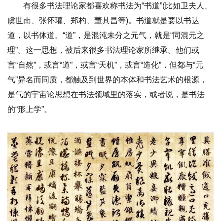
有很多书法理论家都喜欢称书法为“书道”(比如卫夫人、
虞世南、张怀瓘、郑杓、董其昌等)。书道就是要以书达
道，以书体道。“道”，是混沌未分之元气，就是“同混元之
理”。这一思想，被后来很多书法理论家所继承。他们或
言“自然”，或言“道”，或言“天机”，或言“造化”，但都与“元
气”异名而同质，都触及到世界的本体和书法艺术的根源，
是气的宇宙论思想在书法领域里的落实，或者说，是书法
的“形上学”。