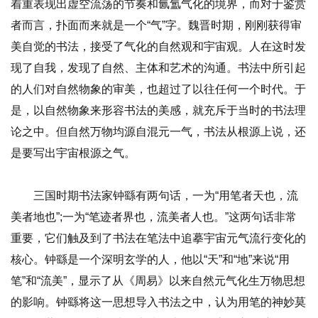
着重表现出虚空流荡的节奏和氤氲气化的境界，而对于鉴赏
者而言，扑面而来就是一个“气”字。魏晋时期，刚刚获得审
美自觉的书法，接受了气化的自然观和宇宙观。人在这时发
现了自我，发现了自然、主体和艺术的沟通。书法中所引起
的人们对自然物象的审美，也超过了以往任何一个时代。于
是，以自然物象来形容书法的美感，就充斥于当时的书法理
论之中。但自然万物均源自混元一气，书法从根源上说，还
是要写出宇宙根源之气。
三国时期书法家钟繇有两句话，一为“用笔者天也，流
美者地也”;一为“笔迹者界也，流美者人也。”这两句话非常
重要，它们触及到了书法在笔法中追摹宇宙元气流行变化的
核心。钟繇是一个深明玄学的人，他以“天”和“地”来说“用
笔”和“流美”，显示了从《周易》以来自然元气化生万物思想
的影响。钟繇将这一思想导入书法之中，认为用笔的神妙莫