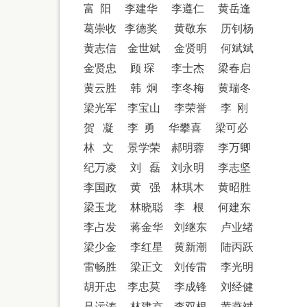
富
阳
李建华
李遵仁
黄岳逢
葛崇收
李德奖
黄敬东
历钊杨
黄志信
金世斌
金贤明
何斌斌
金贤忠
顾
琛
李士杰
梁春启
黄云胜
韩
炯
李冬梅
黄瑞冬
梁光军
李宝山
李荣誉
李
刚
贺
凝
李
勇
华攀喜
梁可必
林
文
景学荣
郝明蓉
李万卿
纪万凌
刘
磊
刘永明
李志坚
李国政
黄
强
林琪木
黄昭胜
梁玉龙
林晓聪
李
根
何建东
李占发
蒋金华
刘继东
卢业绪
梁少金
李红星
黄新潮
陆丙跃
雷畅胜
梁正文
刘传雷
李光明
胡开忠
李忠莫
李成锋
刘经健
吕运涛
林建京
李双根
黄燕斌