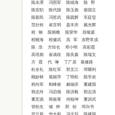
陈永潭
冯照军
陈镇海
陈
野
陈安职
陈代国
陈玉彪
柴国立
陈新民
冯哲武
陈园辉
车廷玺
范社铨
崔言明
盖丰庆
戴光辉
程
钢
陈炳樵
陈荣华
段银庭
程晓海
程健武
高
军
东野常戍
陈
浩
方恒仓
邓小明
高彩霞
高培彪
崔成歧
陈良森
陈瑞文
方
霞
代
琳
丁广居
葛修路
杜全礼
陈红军
郭文江
邓耀利
顾妙林
葛丽萍
丁明松
陈学农
程向军
刚峰俊
戴锡庆
董建国
韩志玲
冯启领
陈洪毅
郭志清
董宏鼎
韩振香
何鲲坤
董训武
管松生
储
烨
郭
创
邓兴书
贺立新
华允和
冯文珏
陈建国