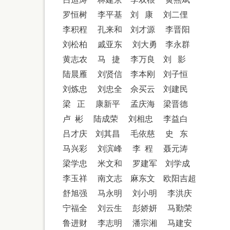
罗恒树
李平基
刘
康
刘二俚
李积程
孔来和
刘才源
李晋阳
刘松柏
戚亚东
刘大勇
李永群
黄志农
马
捷
李万良
刘
影
陆晨雁
刘贤信
李本刚
刘子恒
刘炼忠
刘忠全
佘买云
刘建民
梁
正
康新平
孟庆海
梁晋德
卢
彬
陆成荣
刘相忠
李益白
吕才庆
刘其昌
毛依慈
史
东
马兴彩
刘滨峰
李
程
聂元涛
梁学忠
米文和
罗建军
刘学成
李玉祥
南文志
麻东文
欧阳吉超
舒旭强
马永明
刘小明
李洪庆
宁福全
刘云生
彭娇妍
马勤荣
鲁进财
李志明
潘宗湘
马建安