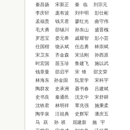
秦昌扬
宋新正
秦
临
刘宗元
李庆轩
庞有波
刘中明
彭仕彬
孟福贵
钱天君
廖红光
曲守伟
毛大勇
邵锡川
孙东山
盛晋槐
罗思宝
娄元希
戚耀智
彭小芸
任国楷
饶从斌
任志勇
林崇斌
宋卫东
齐金森
宋法刚
孙西原
时宏国
苗玉珍
鲁建飞
施以武
钱章曼
邵启平
宋
锋
邵文荣
林海东
孙金国
阮里学
宋科宇
陶群发
史承洲
聂书春
吕建斌
史书良
秦通邑
沈文中
宋舒耕
沈铁君
林明祥
覃兆强
施秉柔
陶学泉
汪祖典
史辉军
潘庆五
马
跃
孙
祺
屈建新
施
宇