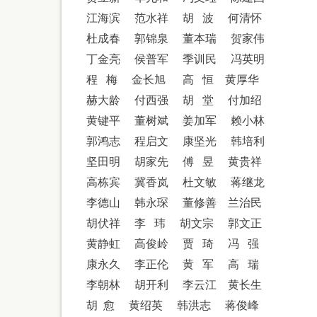
江海滨
范水祥
胡
波
何清怀
杜成春
郭锦泉
董本瑞
贺家伟
丁金亮
侯普军
季训民
冯英明
程
梅
金长旭
高
恒
黄厚华
赫大龄
付西强
胡
堂
付加绍
黄键平
董树斌
姜加军
赖小林
郭鸿志
程启文
康坚光
韩培利
坚田明
胡家先
傅
昱
黄贵祥
高栋宾
冀香岚
杜文敏
蒋继龙
李德山
韩永琛
董修善
兰治民
胡伏祥
李
玮
胡文宗
郭文正
黄静虹
高俊岭
贾
琦
冯
强
康永久
李正伦
黄
军
高
瑞
李朝林
胡开利
李云江
黄长生
胡
愈
黄绍英
韩洪志
蒋俊峰