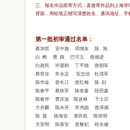
三、报名作品投寄方式：直接寄作品到上海华
背面，用铅笔正楷写清楚姓名、通讯地址、手
第一批初审通过名单：
蔡加哲
安中旗
邓增友
陈
旭
白 桦
曹 酉
巴可玉
曾德进
白政民
毕显刚
丁平德
曾朝军
蔡世珍
常永定
安忠信
杜清军
陈华金
曾长江
曾红梅
陈 勍
陈春平
蔡铁军
陈奎森
段照森
陈春华
曹庆波
陈述林
卞士宗
方亦麟
陈永开
常鸿勋
曾泽湘
陈
翼
陈海安
查民权
陈世明
方安明
陈善安
曾黎杞
程永健