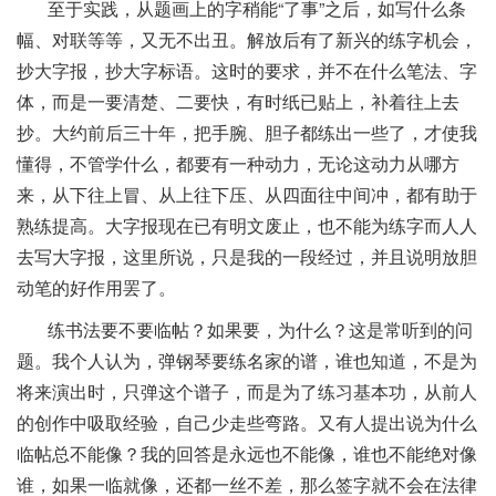
至于实践，从题画上的字稍能“了事”之后，如写什么条
幅、对联等等，又无不出丑。解放后有了新兴的练字机会，
抄大字报，抄大字标语。这时的要求，并不在什么笔法、字
体，而是一要清楚、二要快，有时纸已贴上，补着往上去
抄。大约前后三十年，把手腕、胆子都练出一些了，才使我
懂得，不管学什么，都要有一种动力，无论这动力从哪方
来，从下往上冒、从上往下压、从四面往中间冲，都有助于
熟练提高。大字报现在已有明文废止，也不能为练字而人人
去写大字报，这里所说，只是我的一段经过，并且说明放胆
动笔的好作用罢了。
练书法要不要临帖？如果要，为什么？这是常听到的问
题。我个人认为，弹钢琴要练名家的谱，谁也知道，不是为
将来演出时，只弹这个谱子，而是为了练习基本功，从前人
的创作中吸取经验，自己少走些弯路。又有人提出说为什么
临帖总不能像？我的回答是永远也不能像，谁也不能绝对像
谁，如果一临就像，还都一丝不差，那么签字就不会在法律