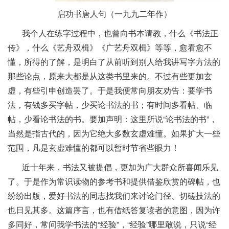
启功书唐人句（一九九二年作）
我个人在练字过程中，也曾向书本请教，什么《书法正
传》，什么《艺舟双楫》《广艺舟双楫》等等，愈看愈不
懂，所得的了解，是明白了从前听到别人给我讲写字方法的
那些论点，原来大都是从这类书里来的。不过有些更加玄
虚，有些引申创造罢了。于是我便常向朋友劝告：要学书
法，有钱多买字帖，少买论书法的书；有时间多看帖、临
帖，少看论书法的书。要加声明：这里所说“论书法的书”，
当然是指古代的，因为它绝大多数玄虚难懂。如果扩大一些
范围，凡是玄虚难懂的都可以暂时节省些眼力！
近十年来，书法又被提倡，更加为广大群众所喜闻乐见
了。于是作为常识读物的参考书和提供借鉴欣赏的碑帖，也
纷纷出版，爱好书法的同志找我们来讨论门径、切磋技法的
也日见其多。这篇序言，也有借纸答复读者的意图，因为许
多同好，常问我学书法的“经验”，“经验”哪里敢说，只说“经