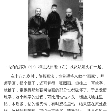
11岁的启功（中）和祖父裕隆（左）以及姑姐丈在一起。
在十八九岁时，羡慕画法，也希望将来做个“画家”。拜
师学画，描个框子，还可算得一张图画。但往上一写款字，
就糟了，带累得那勉强叫做画的部分也都破坏了。于是发愤
练字，这个练字的过程，可比用钻钻木头，螺旋式地往里
钻，木质紧，钻的钢刃钝，有时想往里钻，结果还在原处盘
旋。这种酸甜苦辣，可说一言难尽。请教别人，常是各说一