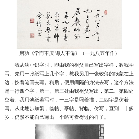
启功《学而不厌 诲人不倦》（一九八五年作）
我从幼小识字时，即由我的祖父自己写出字样，教我学
写。先用一张纸写上几个字，教我另用一张较薄的纸蒙在上
边，按着笔画去写。稍后，便用间隔的办法去写，这个方法
是一行四个字，第一、第三处由我祖父写出，第二、第四处
空着。我用薄纸摹写时，一三字是照着描，二四字是仿着
写。从此逐步加繁，临帖、摹帖、背临、仿写，直到二十多
岁，仍然不能自己写出一个略可看得过的样子。