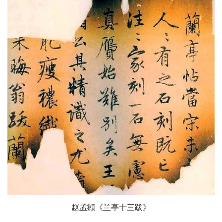
赵孟頫《兰亭十三跋》