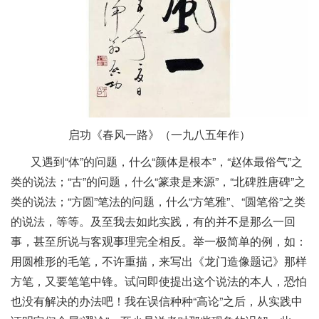
启功《春风一路》（一九八五年作）
又遇到“体”的问题，什么“颜体是根本”，“赵体最俗气”之
类的说法；“古”的问题，什么“篆隶是来源”，“北碑胜唐碑”之
类的说法；“方圆”笔法的问题，什么“方笔雅”、“圆笔俗”之类
的说法，等等。及至我去如此实践，有的并不是那么一回
事，甚至所说与客观事理完全相反。举一极简单的例，如：
用圆椎形的毛笔，不许重描，来写出《龙门造像题记》那样
方笔，又要笔笔中锋。试问即使提出这个说法的本人，恐怕
也没有解决的办法吧！我在误信种种“高论”之后，从实践中