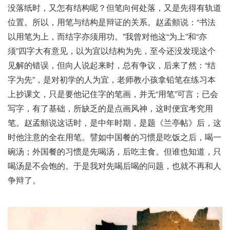
没落纸时，又怎有结构呢？但笔向何处落，又是先得有轨道
位置。所以，用笔与结构是辩证的关系。赵孟頫说：“书法
以用笔为上，而结字亦须用功。”我曾对他这“为上”和“亦
须”四字大有意见，以为宜以结构为先，至今还没发现这个
见解的错误，但向人说起来时，总有争议，后来了然：“结
字为先”，是对初学的人为宜，老师教小孩拿铅笔在练习本
上抄课文，只是要他记住字的笔画，并无“用笔”可言；已会
写字，有了基础，所缺乏的是点画风神，这时便宜考究用
笔。赵孟頫说这话时，是中年时期，是题《兰亭帖》后，这
时他注意的全在用笔。譬如中国餐的习惯是吃饭之后，喝一
碗汤；外国餐的习惯是先喝汤，后吃主食。但谁也知道，只
喝汤是不会饱的。于是我对先喝后喝的问题，也就不再和人
争辩了。