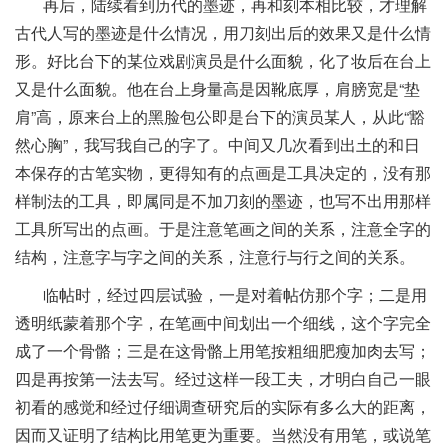
再后，陆续看到历代的墨迹，再和刻本相比较，才理解
古代人写的墨迹是什么情况，用刀刻出后的效果又是什么情
形。好比台下的某位戏剧演员是什么面貌，化了妆后在台上
又是什么面貌。他在台上身量高是因靴底厚，肩膀宽是“垫
肩”高，原来台上的黑脸包公即是台下的演员某人，从此“豁
然心胸”，我写我自己的字了。中间又几次看到出土的和日
本保存的古笔实物，更得知有的点画是工具决定的，没有那
样制法的工具，即属同是不加刀刻的墨迹，也写不出用那样
工具所写出的点画。于是注意笔画之间的关系，注意全字的
结构，注意字与字之间的关系，注意行与行之间的关系。
临帖时，经过四层试验，一是对着帖仿那个字；二是用
透明纸蒙着那个字，在笔画中间划出一个细线，这个字完全
成了一个骨骼；三是在这骨骼上用笔按粗细肥瘦加肉去写；
四是再按第一法去写。经过这样一段工夫，才明白自己一眼
初看的感觉和经过仔细调查研究后的实际有多么大的距离，
因而又证明了结构比用笔更为重要。当然没有用笔，或说笔