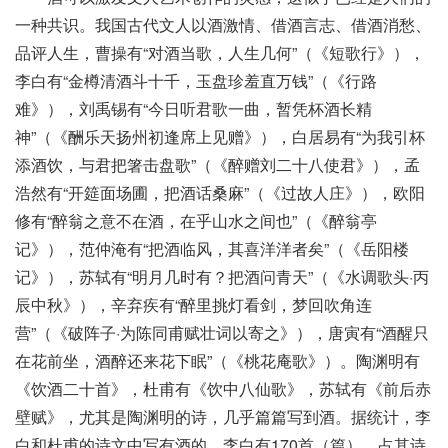
一种共识。我国古代文人以酒激情、借酒言志、借酒消愁、
品评人生，曹操有“对酒当歌，人生几何”（《短歌行》），
李白有“金樽清酒斗十千，玉盘珍羞直万钱”（《行路
难》），刘禹锡有“今日听君歌一曲，暂凭杯酒长精
神”（《酬乐天扬州初逢席上见赠》），白居易有“为我引杯
添酒饮，与君把箸击盘歌”（《醉赠刘二十八使君》），孟
浩然有“开筵面场圃，把酒话桑麻”（《过故人庄》），欧阳
修有“醉翁之意不在酒，在乎山水之间也”（《醉翁亭
记》），范仲淹有“把酒临风，其喜洋洋者矣”（《岳阳楼
记》），苏轼有“明月几时有？把酒问青天”（《水调歌头·丙
辰中秋》），辛弃疾有“醉里挑灯看剑，梦回吹角连
营”（《破阵子·为陈同甫赋壮词以寄之》），唐寅有“酒醒只
在花前坐，酒醉还来花下眠”（《桃花庵歌》）。陶渊明有
《饮酒二十首》，杜甫有《饮中八仙歌》，苏轼有《前后赤
壁赋》，尤其是陶渊明的诗，几乎篇篇写到酒。据统计，李
白和杜甫的诗文中写有酒的，李白有170首（篇），占其诗