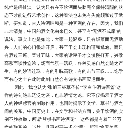
纯粹是瞎扯淡，认为只有在不饮酒而头脑完全保持清醒的状
态下才能进行艺术创作，这种看法也未免有失偏颇和过于武
断。要知道，古人诗酒唱和是一种客观的存在。因为，我们
非常清楚，中国的酒文化由来已久，甚至有“无酒不成席”的
说法。事实上也是如此，大家一起聚餐，只有饭菜而无酒助
兴，人们的心门很难开启，甚至于会出现拘谨和尴尬。而只
有酒过三巡、菜过五味，大家的话匣子才会慢慢打开，兴致
高涨而谈性愈浓，场面气氛一活跃，各种灵感自然会随之产
生。有的妙语连珠，有的引吭高歌，有的击节三叹……饱学
而有心之士在此时此刻自然会有诗文书画应运而生。
因此，我也认为“张旭三杯草圣传”“李白斗酒诗百篇”这
样的诗句绝非泛泛之谈，也非矫情之论。它不仅揭示了酒对
人的神经感官的刺激作用，也同时揭示了文学、草书与酒之
间的关系。中国历史上，在文学和书法方面，关于饮酒的实
例不胜枚举，所谓“琴棋书画诗酒花”，这些都是有着千丝万
缕的联系的。当然，凡事都要讲求个“度”，所谓“物无美恶，