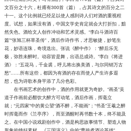
文百分之十六，杜甫有300首（篇），占其诗文的百分之二
十一。这个比例就已经足以使人感到诗人们对酒的重视程
度。试想，如果没有酒，中国文学史肯定就会大打折扣，黯
然失色。酒给文人创作冲动和艺术灵感。“李白斗酒诗百
篇”“张旭三杯草圣传”，酒后作诗作书，才思敏捷，妙笔生
花，妙语连珠，奇境迭出。张说《醉中作》：“醉后乐无
极，弥胜未醉时。动容皆是舞，出语总成诗。”李白《将进
酒》：“五花马，千金裘，呼儿将出换美酒，与尔同销万古
愁”……所有这些，都因为有酒的存在而使人产生许多遐
想，也为诗歌本身平添了几分色彩。
在书画艺术的创作中，酒的作用就更为奇妙。“画圣”吴
道子作画前必酣饮大醉方可动笔，酒后作画，挥毫立
就；“元四家”中的黄公望“酒不醉，不能画”；“书圣”王羲之醉
时挥毫而作《兰亭序》，而至酒醒时再书数十本，终不能及
之。在中国小说戏剧创作中，酒是构思故事情节、塑造人物
形象的绝好素材。《三国演义》中的“曹操煮酒论英雄”，