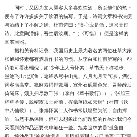
同时，又因为文人墨客大多喜欢饮酒，所以他们的笔下
便有了许许多多关于饮酒的描写。于是，诗词文章和书法便
与酒结下了不解之缘。杜甫诗曰：“宽心应是酒，遣兴莫过
诗。此意陶潜解，吾生后汝期。”（《可惜》）便是这样的
真实写照。
据相关资料记载，我国历史上最为著名的两位狂草大家
张旭和怀素都有酒后作书的习惯。从李白和杜甫所写的一些
诗歌可看出端倪，如“少年上人号怀素，草书天下称独步。
墨池飞出北溟鱼，笔锋杀尽中山兔。八月九月天气凉，酒徒
词客满高堂。笺麻素绢排数厢，宣州石砚墨色光。吾师醉后
倚绳床，须臾扫尽数千张”（李白《草书歌行》），“张旭三
杯草圣传，脱帽露顶王孙前，挥毫落纸如云烟”（杜甫《饮
中八仙歌》）。张旭怀素二人作书常以墙壁为纸，自由挥
洒，虽然不易保留，但可以想象出他们题壁的作品比我们今
天看到的作品还要恣肆颠狂一些。旭素追求的是“孤蓬自
振，惊沙坐飞”的奇妙境界，其情感表现方式已远离“二王”草