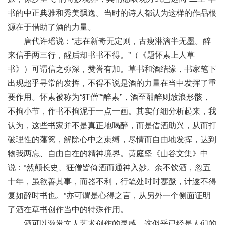
书的中正典雅和秀美飘逸。当时的诗人都认为这样的作品根
源在于借助了酒的力量。
唐代许瑶说：“志在新奇无定则，古瘦淋漓半无墨。醉
来信手两三行，醒后却书书不得。”（《题怀素上人草
书》）可谓信之弥深，赞誉有加。草书和酒结缘，书家笔下
出现超乎寻常的发挥，不得不说是酒的力量在当中发挥了重
要作用。怀素被称为“狂僧”“醉素”，酒至酣醉则放浪形骸，
不拘小节，作书不拘泥于一点一画。其实仔细分析起来，我
认为，这些书家并不是真正地喝醉，而是借酒助兴，从而打
破理性的藩篱，解除心中之束缚，尽情而自由地发挥，达到
物我两忘、自由自在的精神境界。黄庭坚《山谷文集》中
说：“然颠长史、狂僧皆倚酒而通神入妙。余不饮酒，忽五
十年，虽欲善其事，而器不利，行笔处时时蹇蹶，计遂不得
复如醉时书也。”亦可谓是心得之言，从另外一个侧面证明
了酒在草书创作当中的特殊作用。
酒可以激发文人艺术创作的灵感，这似乎已经是人们的