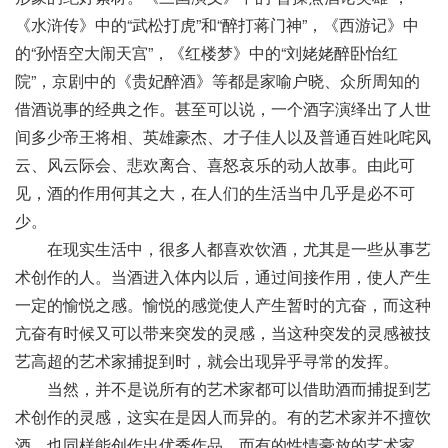
《水浒传》中的“武松打虎”和“醉打蒋门神”，《西游记》中
的“孙悟空大闹天宫”，《红楼梦》中的“刘姥姥醉卧怡红
院”，京剧中的《贵妃醉酒》等都是家喻户晓、众所周知的
借酒说事的经典之作。甚至可以说，一个酒字演绎出了人世
间多少帝王将相、英雄豪杰、才子佳人以及普通百姓叱咤风
云、风云际会、悲欢离合、喜怒哀乐的动人故事。由此可
见，酒的作用何其之大，在人们的生活当中几乎是必不可
少。
在现实生活中，很多人都喜欢饮酒，尤其是一些从事艺
术创作的人。当酒进入体内以后，通过间接作用，使人产生
一定的愉悦之感。愉悦的感觉使人产生暂时的亢奋，而这种
亢奋有时候又可以带来突发的灵感，当这种突发的灵感被技
艺高超的艺术家捕捉到时，就会出现异乎寻常的发挥。
当然，并不是说所有的艺术家都可以借助酒而捕捉到艺
术创作的灵感，这实在是因人而异的。有的艺术家并不擅饮
酒，也同样能创作出优秀作品。而有的性情豪放的艺术家，