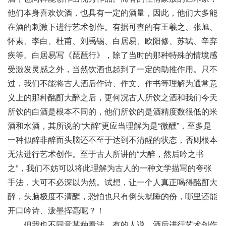
他们本身喜欢饮酒，也具有一定的酒量，因此，他们大多能
在酒的刺激下进行艺术创作。有据可查的有王羲之、张旭、
怀素、李白、杜甫、刘禹锡、白居易、欧阳修、苏轼、辛弃
疾等。白居易写《琵琶行》，除了当时的那种特殊的情境感
受激发灵感之外，当然饮酒也起到了一定的助推作用。只不
过，我们不能将古人酒后作诗、作文、作书等理解为通常意
义上的那种酩酊大醉之后，更何况古人所饮之酒和我们今天
所饮的白酒是根本不同的，他们所饮的是酒精度数很低的米
酒和水酒，其所说的“大醉”更应当理解为是“微醺”，至多是
一种似醉非醉而头脑还不至于达到不清醒的状态，否则根本
无法进行艺术创作。至于古人所讲的“大醉，然后吟之书
之”，我们不妨可以将此理解为古人的一种文学描写的夸张
手法，大可不必深以为然。试想，让一个人真正喝得酩酊大
醉，头脑极度不清醒，恐怕也只有倒头就睡的份，哪里还能
开口吟诗、泼墨挥毫呢？！
但我也不同意某种看法。有的人说，酒后进行艺术创作