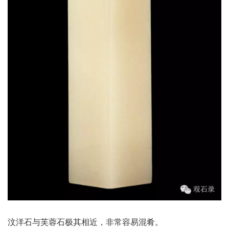
汶洋石与芙蓉石极其相近，非常容易混肴。