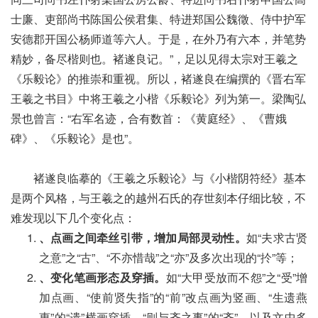
士廉、吏部尚书陈国公侯君集、特进郑国公魏徵、侍中护军
安德郡开国公杨师道等六人。于是，在外乃有六本，并笔势
精妙，备尽楷则也。褚遂良记。”，足以见得太宗对王羲之
《乐毅论》的推崇和重视。所以，褚遂良在编撰的《晋右军
王羲之书目》中将王羲之小楷《乐毅论》列为第一。梁陶弘
景也曾言：“右军名迹，合有数首：《黄庭经》、《曹娥
碑》、《乐毅论》是也”。
褚遂良临摹的《王羲之乐毅论》与《小楷阴符经》基本
是两个风格，与王羲之的越州石氏的存世刻本仔细比较，不
难发现以下几个变化点：
、点画之间牵丝引带，增加局部灵动性。
如“夫求古贤
之意”之“古”、“不亦惜哉”之“亦”及多次出现的“扵”等；
、变化笔画形态及穿插。
如“大甲受放而不怨”之“受”增
加点画、“使前贤失指”的“前”改点画为竖画、“生遗燕
惠”的“遗”横画穿插、“则与齐之事”的“齐”，以及文中多