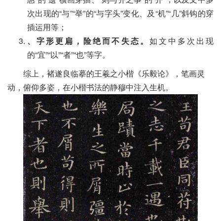
次出现的“与”“举”的“与字头”变化、及“机”“几”斜钩的穿
插运用等；
、字形更扁，险绝而不失态。
如文中多次出现
的“宜”“以”“者”“也”等字。
综上，褚遂良临摹的王羲之小楷《乐毅论》，笔画灵
动，俯仰多姿，在小楷书法的静穆中注入生机。