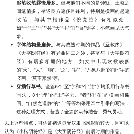
起笔收笔露锋居多。
但与他们不同的是钟繇、王羲之
圆笔偏多，褚遂良方笔多且锋利，特别是横画的起笔
收笔，与其中楷作品《倪宽赞》有相似处，
如“一”“三”“乎”“矣”“天”“手”“宜”“百”等字，小笔画见大气
象。
字体结构呈扁势。
与其成熟时期的作品《圣教序》、
《大字阴符经》有异曲同工之妙，甚至与《大字阴符
经》有居多相通的地方，如文中出现次数较多
的“天”、“人”、“物”、“之”、“祸”、“万象八卦”的“卦”字的
竖画、“莫不蠢然”等。
穿插行草书。
全篇5个“至”字和2个“胜”字均采用行草书
写法，3个“理”的“王”字旁、“者”和“在”的横画和撇
画、“自然之道静”的“自”等等均采用牵丝引带的写法，
这种处理方式，营造了全篇的动静结合、秀气灵动。
以上这些特点，可佐证褚遂良受汉隶书风影响较大，且可以
认为《小楷阴符经》是《大字阴符经》前后时期的作品。