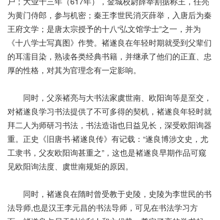
户；大业十三年（617年），金城校尉薛举割据称王，任亮
为黄门侍郎，参与机密；秦王李世民消灭薛举，入唐后为秦
王府文学；是唐太宗授予的十八“弘文馆学士”之一，并为
《十八学士写真图》作赞。褚遂良在年轻时期就受到父辈们
的耳濡目染，熟读各类经典书籍，并继承了他们的正直、忠
厚的性格，对其为官理念有一定影响。
同时，父亲褚亮与大书法家虞世南、欧阳询等是至交，
对褚遂良学习书法提供了不可多得的契机，褚遂良年轻时就
拜二人为师研习书法，书法造诣也日益见长，深受欧阳询器
重。正史《旧唐书·褚遂良传》有记载：“遂良博涉文史，尤
工隶书，父友欧阳询甚重之”，这也是褚遂良早期作品可窥
见欧阳询法度、虞世南规矩的原因。
同时，褚遂良在隋时曾受教于史陵，史陵为李世民的书
法导师,也是汉王李元昌的书法导师，可见在书法学习方