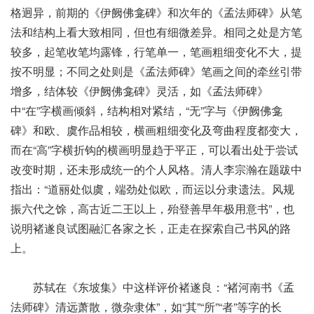
格迥异，前期的《伊阙佛龛碑》和次年的《孟法师碑》从笔
法和结构上看大致相同，但也有细微差异。相同之处是方笔
较多，起笔收笔均露锋，行笔单一，笔画粗细变化不大，提
按不明显；不同之处则是《孟法师碑》笔画之间的牵丝引带
增多，结体较《伊阙佛龛碑》灵活，如《孟法师碑》
中“在”字横画倾斜，结构相对紧结，“无”字与《伊阙佛龛
碑》和欧、虞作品相较，横画粗细变化及弯曲程度都变大，
而在“高”字横折钩的横画明显趋于平正，可以看出处于尝试
改变时期，还未形成统一的个人风格。清人李宗瀚在题跋中
指出：“道丽处似虞，端劲处似欧，而运以分隶遗法。风规
振六代之馀，高古近二王以上，殆登善早年极用意书”，也
说明褚遂良试图融汇各家之长，正走在探索自己书风的路
上。
苏轼在《东坡集》中这样评价褚遂良：“褚河南书《孟
法师碑》清远萧散，微杂隶体”，如“其”“所”“者”等字的长