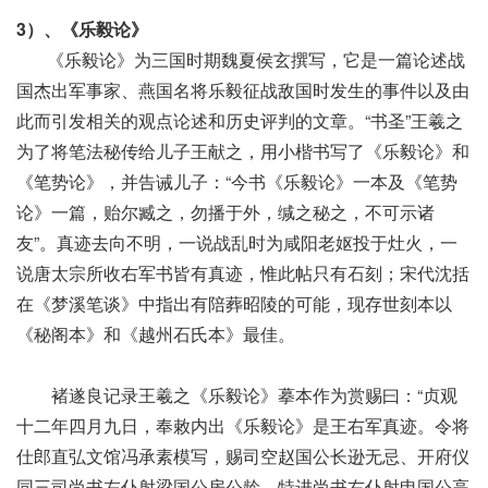
3）、《乐毅论》
《乐毅论》为三国时期魏夏侯玄撰写，它是一篇论述战
国杰出军事家、燕国名将乐毅征战敌国时发生的事件以及由
此而引发相关的观点论述和历史评判的文章。“书圣”王羲之
为了将笔法秘传给儿子王献之，用小楷书写了《乐毅论》和
《笔势论》，并告诫儿子：“今书《乐毅论》一本及《笔势
论》一篇，贻尔臧之，勿播于外，缄之秘之，不可示诸
友”。真迹去向不明，一说战乱时为咸阳老妪投于灶火，一
说唐太宗所收右军书皆有真迹，惟此帖只有石刻；宋代沈括
在《梦溪笔谈》中指出有陪葬昭陵的可能，现存世刻本以
《秘阁本》和《越州石氏本》最佳。
褚遂良记录王羲之《乐毅论》摹本作为赏赐曰：“贞观
十二年四月九日，奉敕内出《乐毅论》是王右军真迹。令将
仕郎直弘文馆冯承素模写，赐司空赵国公长逊无忌、开府仪
同三司尚书左仆射梁国公房公龄、特进尚书右仆射申国公高