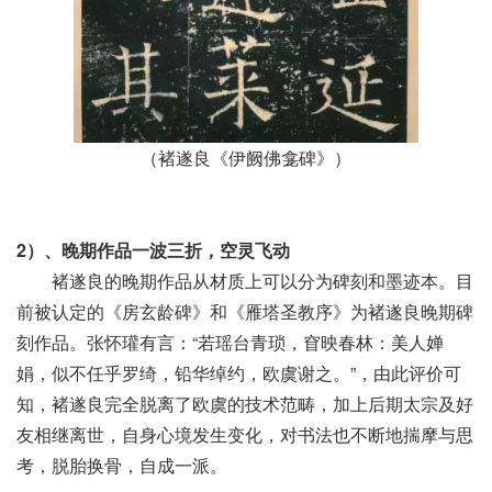
（褚遂良《伊阙佛龛碑》）
2）、晚期作品一波三折，空灵飞动
褚遂良的晚期作品从材质上可以分为碑刻和墨迹本。目
前被认定的《房玄龄碑》和《雁塔圣教序》为褚遂良晚期碑
刻作品。张怀瓘有言：“若瑶台青琐，窅映春林：美人婵
娟，似不任乎罗绮，铅华绰约，欧虞谢之。”，由此评价可
知，褚遂良完全脱离了欧虞的技术范畴，加上后期太宗及好
友相继离世，自身心境发生变化，对书法也不断地揣摩与思
考，脱胎换骨，自成一派。