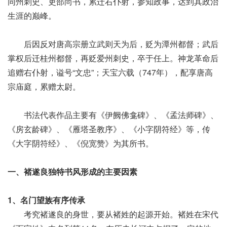
同州刺史、吏部尚书，累迁右仆射，参知政事，达到其政治
生涯的巅峰。
后因反对唐高宗册立武则天为后，贬为潭州都督；武后
掌权后迁桂州都督，再贬爱州刺史，卒于任上。神龙革命后
追赠右仆射，谥号“文忠”；天宝六载（747年），配享唐高
宗庙庭，累赠太尉。
书法代表作品主要有《伊阙佛龛碑》、《孟法师碑》、
《房玄龄碑》、《雁塔圣教序》、《小字阴符经》等，传
《大字阴符经》、《倪宽赞》为其所书。
一、褚遂良独特书风形成的主要因素
1、名门望族有序传承
考究褚遂良的身世，要从褚姓的起源开始。褚姓在宋代