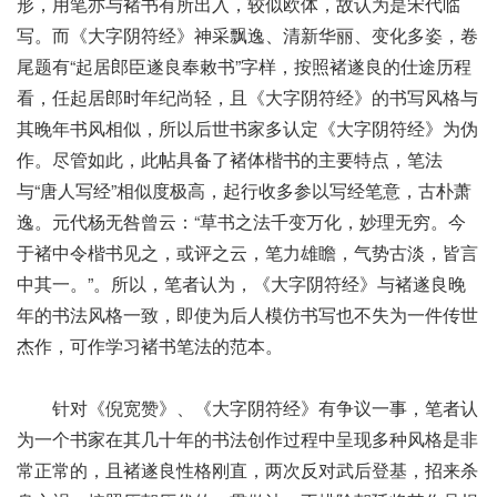
形，用笔亦与褚书有所出入，较似欧体，故认为是宋代临
写。而《大字阴符经》神采飘逸、清新华丽、变化多姿，卷
尾题有“起居郎臣遂良奉敕书”字样，按照褚遂良的仕途历程
看，任起居郎时年纪尚轻，且《大字阴符经》的书写风格与
其晚年书风相似，所以后世书家多认定《大字阴符经》为伪
作。尽管如此，此帖具备了褚体楷书的主要特点，笔法
与“唐人写经”相似度极高，起行收多参以写经笔意，古朴萧
逸。元代杨无咎曾云：“草书之法千变万化，妙理无穷。今
于褚中令楷书见之，或评之云，笔力雄瞻，气势古淡，皆言
中其一。”。所以，笔者认为，《大字阴符经》与褚遂良晚
年的书法风格一致，即使为后人模仿书写也不失为一件传世
杰作，可作学习褚书笔法的范本。
针对《倪宽赞》、《大字阴符经》有争议一事，笔者认
为一个书家在其几十年的书法创作过程中呈现多种风格是非
常正常的，且褚遂良性格刚直，两次反对武后登基，招来杀