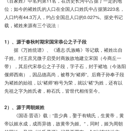
《百家姓》中名列第11名，在历史长河中占据了一定的地
位；如今的褚姓氏的人口在全国人口姓氏中占据第223名，
人口约有44.3万人，约占全国总人口的0.027%。据史书记
载，褚姓来源有三个说法：
1）、源于春秋时期宋国宋
恭
公之子子段
据《万姓统谱》、《通志·氏族略》等记载，褚姓出自
子姓。纣王庶兄微子启受封商族故地建立宋国（今商丘一
带），其后代宋恭公之子子段，字子石，封于褚地（今洛阳
偃师西南），因品德高尚，被尊为“褚师”。后裔子孙奉子段
为褚姓的始祖，以“褚师”称号为荣，就以“褚”为姓，还有以
先祖之字为姓氏者，称石氏，皆世代相传至今。
2）、源于周朝姬姓
《国语·晋语》载：“昔少典，娶于有蟜氏，生黄帝，黄
帝以姬水成，成而异德，故黄帝为姬。”，同时，姬为周朝