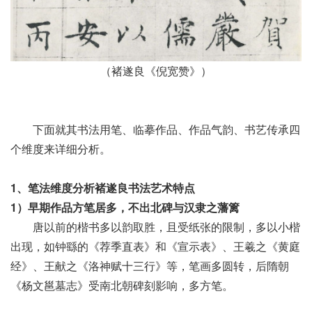
（褚遂良《倪宽赞》）
下面就其书法用笔、临摹作品、作品气韵、书艺传承四
个维度来详细分析。
1、笔法维度分析褚遂良书法艺术特点
1）早期作品方笔居多，不出北碑与汉隶之藩篱
唐以前的楷书多以韵取胜，且受纸张的限制，多以小楷
出现，如钟繇的《荐季直表》和《宣示表》、王羲之《黄庭
经》、王献之《洛神赋十三行》等，笔画多圆转，后隋朝
《杨文邕墓志》受南北朝碑刻影响，多方笔。