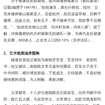
关于褚遂良的祖籍地，据河南偃师褚家庄《褚氏家谱》
记载(编撰于1941年)，“始祖遂良，唐右仆射也，祖玠、父
亮本偃师缑山褚家堂人，后徙杭州，殁后追谥宰相，归葬于
偃师，还故土也。祖有五子，季子随来守坟，我皆季子后裔
也。”，“始祖坟在缑山之阴、马河村东南，内有八冢”。据了
解，河南偃师的尚庄村褚家庄的褚氏一脉，为唐代名臣褚遂
良后裔，800余人，占全市人口的0.10%（含伊滨区）。
2、艺术氛围滋养熏陶
褚遂良曾祖父褚炫为南朝齐官吏，官至侍中、吏部尚
书；祖父褚玠，南朝陈文帝天嘉年间重臣，官至太子庶子、
中书侍郎，褚玠博览群籍，下笔成文，引经据典，不喜好艳
丽绮靡的词藻，为人刚毅、果敢决断。
父亲褚亮，十八岁仕南朝陈后主陈叔宝，任尚书殿中侍
郎；陈亡后入隋，为东宫学士、太常博士，后贬为西海郡司