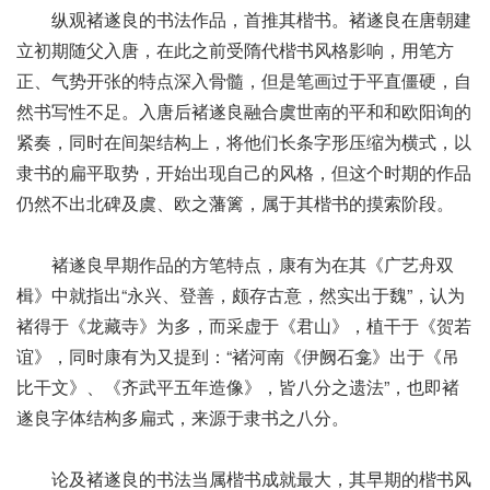
纵观褚遂良的书法作品，首推其楷书。褚遂良在唐朝建
立初期随父入唐，在此之前受隋代楷书风格影响，用笔方
正、气势开张的特点深入骨髓，但是笔画过于平直僵硬，自
然书写性不足。入唐后褚遂良融合虞世南的平和和欧阳询的
紧奏，同时在间架结构上，将他们长条字形压缩为横式，以
隶书的扁平取势，开始出现自己的风格，但这个时期的作品
仍然不出北碑及虞、欧之藩篱，属于其楷书的摸索阶段。
褚遂良早期作品的方笔特点，康有为在其《广艺舟双
楫》中就指出“永兴、登善，颇存古意，然实出于魏”，认为
褚得于《龙藏寺》为多，而采虚于《君山》，植干于《贺若
谊》，同时康有为又提到：“褚河南《伊阙石龛》出于《吊
比干文》、《齐武平五年造像》，皆八分之遗法”，也即褚
遂良字体结构多扁式，来源于隶书之八分。
论及褚遂良的书法当属楷书成就最大，其早期的楷书风