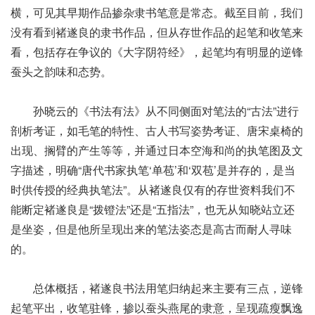
横，可见其早期作品掺杂隶书笔意是常态。截至目前，我们
没有看到褚遂良的隶书作品，但从存世作品的起笔和收笔来
看，包括存在争议的《大字阴符经》，起笔均有明显的逆锋
蚕头之韵味和态势。
孙晓云的《书法有法》从不同侧面对笔法的“古法”进行
剖析考证，如毛笔的特性、古人书写姿势考证、唐宋桌椅的
出现、搁臂的产生等等，并通过日本空海和尚的执笔图及文
字描述，明确“唐代书家执笔‘单苞’和‘双苞’是并存的，是当
时供传授的经典执笔法”。从褚遂良仅有的存世资料我们不
能断定褚遂良是“拨镫法”还是“五指法”，也无从知晓站立还
是坐姿，但是他所呈现出来的笔法姿态是高古而耐人寻味
的。
总体概括，褚遂良书法用笔归纳起来主要有三点，逆锋
起笔平出，收笔驻锋，掺以蚕头燕尾的隶意，呈现疏瘦飘逸