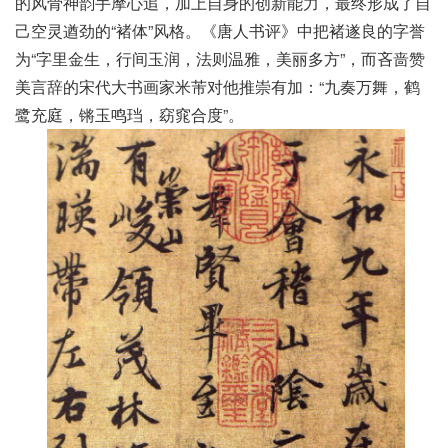
的风骨神韵手摩心追，加上自身的创新能力，最终形成了自
己空灵遒劲的“褚体”风格。《唐人书评》中把褚遂良的字誉
为“字里金生，行间玉润，法则温雅，美丽多方”，而吝啬赞
美言辞的宋代大书画家米芾对他推崇有加：“九奏万舞，鹤
鹭充庭，锵玉鸣珰，窈窕合度”。