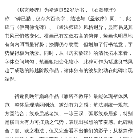
《房玄龄碑》为褚遂良52岁所书，《石墨镌华》
称：“碑已泐，仅存六百余字，结法与《圣教序》同。”，此
碑与《伊阙佛龛碑》、《孟法师碑》风格迥异，显而易见其
书风已悄然变化。横画已有左低右高的俯仰，竖画也明显地
有向内凹而呈背势；捺脚仍存隶意，但增加了行书笔意，字
势显得极为活泼。同时，从《房玄龄碑》的清代拓本来看，
字体空间均匀，笔画粗细变化较小，此碑可作为褚遂良书风
趋于成熟的跨越阶段作品，褚体独有的波桀跳动在此碑出现
端倪。
褚遂良晚年巅峰作品《雁塔圣教序》最能体现褚体风
范，整体呈现清丽刚劲、遒劲有力之感；笔法则统一规范、
方圆结合；线条质感老辣、一咏三叹，弧形线条居多，特别
是横画大有力可扛鼎之气势，表现出强烈的节奏感。此碑融
合了虞、欧之楷法，但又完全看不出他们的影子；从整篇作