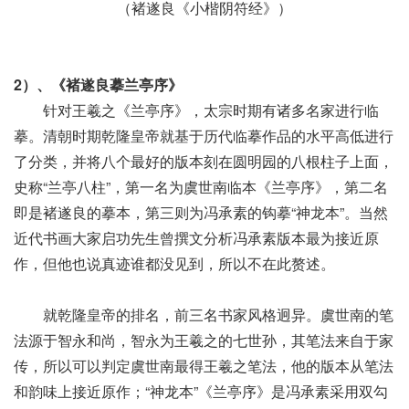
（褚遂良《小楷阴符经》）
2）、《褚遂良摹兰亭序》
针对王羲之《兰亭序》，太宗时期有诸多名家进行临
摹。清朝时期乾隆皇帝就基于历代临摹作品的水平高低进行
了分类，并将八个最好的版本刻在圆明园的八根柱子上面，
史称“兰亭八柱”，第一名为虞世南临本《兰亭序》，第二名
即是褚遂良的摹本，第三则为冯承素的钩摹“神龙本”。当然
近代书画大家启功先生曾撰文分析冯承素版本最为接近原
作，但他也说真迹谁都没见到，所以不在此赘述。
就乾隆皇帝的排名，前三名书家风格迥异。虞世南的笔
法源于智永和尚，智永为王羲之的七世孙，其笔法来自于家
传，所以可以判定虞世南最得王羲之笔法，他的版本从笔法
和韵味上接近原作；“神龙本”《兰亭序》是冯承素采用双勾