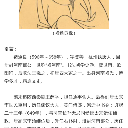
（褚遂良像）
引言：
褚遂良（596年～658年），字登善，杭州钱唐人，因
册封河南郡公，世称“褚河南”。书法初学史游、虞世南、欧
阳询，后取法王羲之，初唐四大家之一。出身河南褚氏，博
学多才，精通文史。
隋末追随西秦霸王薛举，担任通事舍人。后得到唐太宗
李世民重用，历任谏议大夫、黄门侍郎，累迁中书令；贞观
二十三年（649年），与司空长孙无忌同受唐太宗遗诏辅
政。唐高宗李治继位后，升任右仆射，册封河南郡公，历任