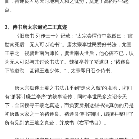
面，褚遂良占尽天时地利人和之优势，奠定了高的学书起
点。
3、侍书唐太宗遍览二王真迹
《旧唐书·列传三十》记载：“太宗尝谓侍中魏徵曰：‘虞
世南死后，无人可以论书’”。唐太宗李世民爱好书法，尤喜
王羲之，视虞世南为师长，虞世南去世后，他心痛不已，认
为无人可以与其讨论书法了。魏征举荐了褚遂良：“褚遂良
下笔遒劲，甚得王逸少体。”，太宗即日召令侍书。
唐太宗痴迷王羲之书法几乎到“走火入魔”的境地，坊间
有“萧翼计赚兰亭序”的轶事流传，同时李世民多次诏令天
下，全国搜寻王羲之真迹，而负责辨别这些书法真伪的乃是
初唐四大家之一的褚遂良。褚遂良侍书期间，编撰并整理了
所有见到的王羲之真迹，并成书《右军书目》。