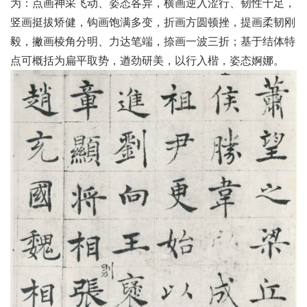
为：点画神采飞动、姿态各异，横画逆入涩行、韧性十足，
竖画挺拔矫健，钩画饱满多变，折画方圆顿挫，提画柔韧刚
毅，撇画棱角分明、力达笔端，捺画一波三折；基于结体特
点可概括为扁平取势，遒劲研美，以行入楷，姿态婀娜。