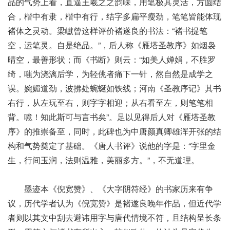
品的气势上看，直逼王羲之之韵味，用笔极其灵活，方圆结
合，楷中有隶，楷中有行，结字多扁平瘦劲，笔笔皆能体现
褚体之灵动。梁巘曾这样评价褚遂良的书法：“褚书提笔
空，运笔灵。自是绝品。”，后人称《雁塔圣教序》如烟袅
晴空，最善形状；而《书断》则云：“如美人婵娟，不胜罗
绮，嗤为浇漓后学，为轻佻者痛下一针，然自然是成学之
误。婉媚道劲，波拂处蜿蜒如铁线；河南《圣教序记》其书
右行，从左玩至右，则字字相迎；从右看至左，则笔笔相
背。噫！知此斯可与言书矣”。足以见得后人对《雁塔圣教
序》的推崇备至，同时，此碑也为中唐颜真卿雄浑开张的结
构和气势奠定了基础。《唐人书评》说他的字是：“字里金
生，行间玉润，法则温雅，美丽多方。”，不无道理。
墨迹本《倪宽赞》、《大字阴符经》的书家历来有争
议，历代学者认为《倪宽赞》是褚遂良晚年作品，但近代学
者则以其文中刮去避讳用字与唐代情境不符，且结构呈长条