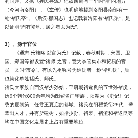
的国姓。又据《姓氏寻源》记载西周有一个叫“褚”的地方
（今河南洛阳），《左传》也明确地提到洛阳县南部有一
处“褚氏亭”，《后汉·郡国志》也记载着洛阳有“褚氏渠”，足
以证明“周有褚地，居之者以为氏”。
3）、
源于官位
《通志·氏族略·以官为氏》记载，春秋时期，宋国、卫
国、郑国等都设置“褚师”之官，意为掌管集市和贸易的官
员，又叫“市令”。有以先祖称号为姓氏者，称“褚师氏”，后
也简化单姓褚氏、师氏。
褚氏大家族自西汉褚少孙始，至唐朝褚遂良的五世孙褚虔，
历6个朝代800余年均为阳翟名门望族，阳翟为《史记》记
载的夏朝第二任君王夏启的都城。褚氏在阳翟繁衍25代，辈
辈出人才，并有所建树，如褚少孙、褚裒、褚澄和褚遂良等
均在中国文化发展史上占有重要地位。