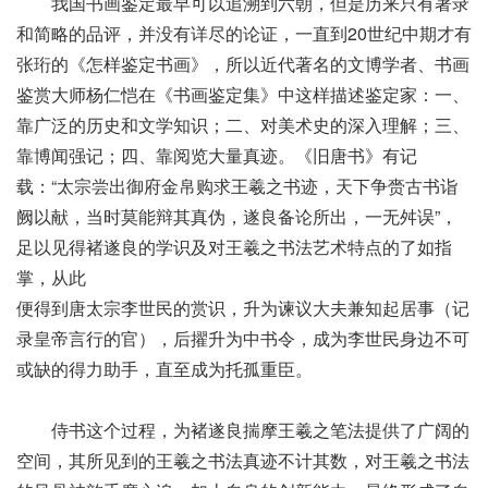
我国书画鉴定最早可以追溯到六朝，但是历来只有著录
和简略的品评，并没有详尽的论证，一直到20世纪中期才有
张珩的《怎样鉴定书画》，所以近代著名的文博学者、书画
鉴赏大师杨仁恺在《书画鉴定集》中这样描述鉴定家：一、
靠广泛的历史和文学知识；二、对美术史的深入理解；三、
靠博闻强记；四、靠阅览大量真迹。《旧唐书》有记
载：“太宗尝出御府金帛购求王羲之书迹，天下争赍古书诣
阙以献，当时莫能辩其真伪，遂良备论所出，一无舛误”，
足以见得褚遂良的学识及对王羲之书法艺术特点的了如指
掌，从此
便得到唐太宗李世民的赏识，升为谏议大夫兼知起居事（记
录皇帝言行的官），后擢升为中书令，成为李世民身边不可
或缺的得力助手，直至成为托孤重臣。
侍书这个过程，为褚遂良揣摩王羲之笔法提供了广阔的
空间，其所见到的王羲之书法真迹不计其数，对王羲之书法