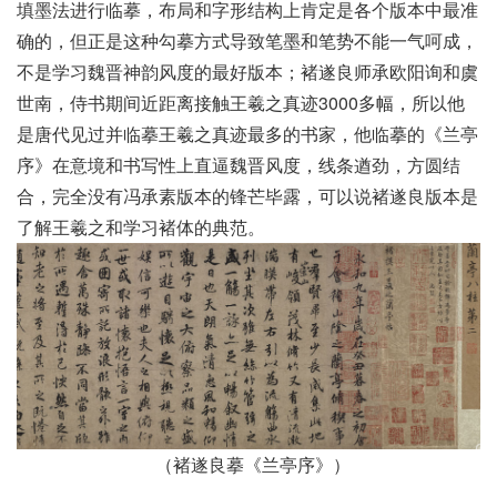
填墨法进行临摹，布局和字形结构上肯定是各个版本中最准
确的，但正是这种勾摹方式导致笔墨和笔势不能一气呵成，
不是学习魏晋神韵风度的最好版本；褚遂良师承欧阳询和虞
世南，侍书期间近距离接触王羲之真迹3000多幅，所以他
是唐代见过并临摹王羲之真迹最多的书家，他临摹的《兰亭
序》在意境和书写性上直逼魏晋风度，线条遒劲，方圆结
合，完全没有冯承素版本的锋芒毕露，可以说褚遂良版本是
了解王羲之和学习褚体的典范。
（褚遂良摹《兰亭序》）