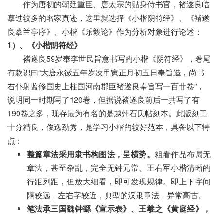
作为唐初的朝廷重臣、唐太宗的贴身侍书官，褚遂良临
摹过较多的名家真迹，这里就选择《小楷阴符经》、《褚遂
良摹兰亭序》、小楷《乐毅论》作为分析对象进行论述：
1）、《小楷阴符经》
褚遂良59岁奉李世民旨意书写的小楷《阴符经》，卷尾
有款识曰“大唐永徽五年岁次甲寅正月初五日奉旨造，尚书
右仆射监修国史上柱国河南郡臣褚遂良奉旨写一百廿卷”，
说明同一时期写了120卷，但据说褚遂良前后一共写了有
190卷之多，现存最为有名的是越州石氏帖刻本。此版刻工
十分精良，俊逸劲秀，是学习小楷的较好范本，具备以下特
点：
整篇章法采用隶书构图法，呈横势。
粗看作品布局无
章法，甚至杂乱，完全无钟元常、王右军小楷清晰的
行距列距，但放大细看，即可发现规律。即上下字间
隔较远，左右字较近，典型的汉隶章法，异常高古。
笔法承三国魏钟繇《宣示表》、王羲之《黄庭经》，