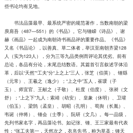
些书论均有见地。
书法品藻最早、最系统严密的规范著作，当数南朝的梁
庾肩吾（487—551）的《书品》。它与锺嵘《诗品》、谢
赫《画品》一起成为南朝诗书画品评的重要作品。《书品》
又名《书品论》，以善真、草二体者，举汉至南朝齐梁128
人（实为123人），分为三等九品类例而评论其优劣。前有
总论，各品有分论，末尾总结数语。其篇首引言叙述字体沿
革，后以“天然”“工夫”分“上之上”三人，张芝（伯英）、锺繇
（元常）、王羲之（逸少）；“上之中”五人，崔瑗（子
玉）、师宜官、王献之（子敬）、杜度（伯度）、张昶（文
舒）；“上之下”九人：索靖（幼安）、皇象（休明）、卫瓘
（伯玉）、梁鹄（孟皇）、胡昭（孔明）、荀舆（长胤）、
韦诞（仲将）、锺会（士季）、阮研（文几）。每一品级，
先列书家名字，再品藻论书。如记张、锺、王三家最有代表
性：“张工夫第一，天然次之，衣帛先书，称为草圣；锺天