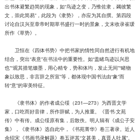
出书体避繁趋简的现象，如“鸟迹之变，乃惟佐隶，蠲彼繁
文，崇此简易”，此段为《隶势》，亦应为其自撰。第四段
讨论自汉兴至章帝时期草书盛行一时的景象，文末收录崔瑗
所作《草势》。
卫恒在《四体书势》中把书家的情性同自然进行有机地
结合，突出“表意”在书法中的重要性。如“盖睹鸟迹以兴思
也”“观其措笔缀墨，用心精专，势和体均，发止无间”“睹物
象以致思，非言辞之所宣”等，都体现中国书法由“象”而
转“意”的审美特征。
《隶书体》的作者成公绥（231—273）为西晋文学
家，口吃而好音律，所作辞赋，为人推重。《晋书·文苑
传》中有传。成公绥原有集，后散佚。明人辑有《成公子安
集》，《隶书体》选自此中，《书苑菁华》卷三著录。近人
余绍宋《书画书录解题》卷五评其“文甚美，真晋人吐属”。