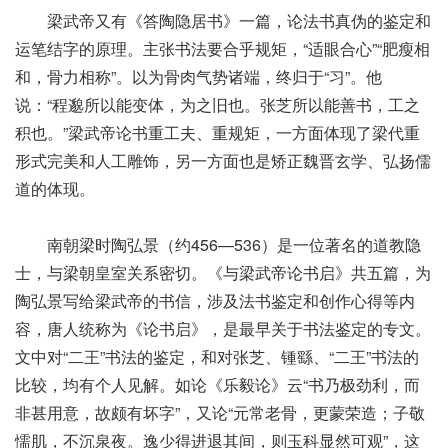
梁武帝又有《答陶隐居书》一篇，论法书真伪的鉴定和
运笔结字的原理。主张书法要合乎规矩，“适眼合心”“肥瘦相
和，骨力相称”。以为骨肉气势诸端，终归于“习”。他
说：“程邈所以能变体，为之旧也。张芝所以能善书，工之
积也。”梁武帝论书重工夫、重规矩，一方面体现了梁代重
形式完美和人工雕饰，另一方面也是矫正魏晋玄学、弘扬儒
道的体现。
南朝梁时陶弘景（约456—536）是一位著名的道教隐
士，与梁朝皇室关系密切。《与梁武帝论书启》共五篇，为
陶弘景写给梁武帝的书信，涉及法书鉴定和创作心得等内
容，唐人统称为《论书启》，是最早关于书法鉴定的专文。
文中对“二王”书法的鉴定，和对张芝、锺繇、“二王”书法的
比较，均有个人见解。如论《乐毅论》云“书乃极劲利，而
非甚用意，故颇有坏字”，又论“元常老骨，更蒙荣造；子敬
懦肌，不沉泉夜。逸少得进退其间，则玉科显然可观”，这