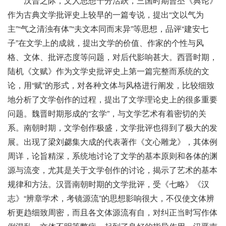
汉晋之际，文人思想十分活跃，三国时期曹丕《典论》
作为古典文学批评史上较早的一篇专说，提出“文以气为
主”“气之清浊有体”“夫文本同而末异”等思想，品评“建安七
子”在文学上的成就，提出文学的价值、作家的个性与风
格、文体、批评态度等问题，对后代影响甚大。西晋时期，
陆机《文赋》作为文学史批评史上第一篇完整而系统的文
论，用“赋”的形式，对各种文体与风格进行阐发，比较细致
地分析了文学创作的过程，提出了文学理论史上的很多重要
问题。魏晋时期形成的“玄学”，与文学艺术有着密切的关
系。南朝时期，文学创作极盛，文学批评也得到了极大的发
展。出现了梁刘勰集大成的代表著作《文心雕龙》，其体例
周详，论旨精深，系统地讨论了文学的基本原则和各体的渊
源与流变，尤其是关于文学创作的讨论，揭示了艺术的基本
规律和方法。汉晋南朝时期的文学批评，受《七略》《汉
志》“辨章学术，考镜源流”的思想影响很大，不仅使文体辨
析更趋细致周密，而且各文体源流有自，对纠正当时写作体