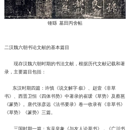
锺繇 墓田丙舍帖
二
汉魏六朝书论文献的基本篇目
现存汉魏六朝时期的书法文献，根据历代文献记载和著
录，主要篇目包括：
东汉时期四篇：许慎《说文解字·叙》、赵壹《非草
书》、西晋卫恒《四体书势》中著录的崔瑗《草势》及蔡邕
《篆势》。唐代张彦远《法书要录》卷一收录有《非草书》
《草势》《篆势》三篇。
三国时期一篇：东吴皇象《与友人论草书》，《广川书