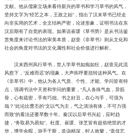
文献。他从儒家立场来看待新兴的草书和学习草书的风气，
坚持文字为“经艺之本，王政之始”，指出了汉末草书已经走
向非实用的艺术，全文结构严密，论述形象，证明书法在东
汉后期有了自觉的表现。如果说崔瑗《草书势》是从书法鉴
赏角度来讨论书法的审美本质，赵壹《非草书》则从文化和
社会的角度对书法的文化属性和社会价值进行解析。
汉末西州风行草书，世人学草书如痴如狂，赵壹见此流
风愈下，“反难而迟”的现象，大声疾呼要扭转这种风气。在
《非草书》中，他认为各人气质、个性、才能、学问皆有特
点，强调书法中天资和学问的重要，“凡人各殊气血，异筋
骨，心有疏密，手有巧拙。书之好丑，在心与手，可强为
哉？”此论比曹丕的“文以气为主，气之清浊有体，不可力强
而致”的看法还要早数十年。秦汉以后草书兴起，应时趋
捷，“务取易为易知”。杜度、崔瑗、张芝皆有超俗绝世的才
华，博学余暇，游手于斯，造诣精深，时人效颦，“盖伎艺