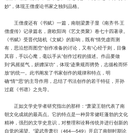
妙”，体现王僧虔论书家之独到品格。
王僧虔还有《书赋》一篇，南朝梁萧子显《南齐书·王
僧虔传》记录篇名，唐欧阳询《艺文类聚》卷七十四著录。
《书赋》受晋代陆机《文赋》的影响，既有“情凭虚而测
有，思沿想而图空”创作准备的讨论，又有“心经于则，目像
其容，手以心麾，毫以手从”创作过程的描述。作品要做
到“风摇挺气，妍孊深功”，体现“迹乘规而骋势，志循检而怀
放”的统一。此书阐发了书家创作的规律和特点，明
确“情”“思”的主导作用，总结了书法创作的若干特征，开孙
过庭《书谱》之先导。
正如文学史学者研究指出的那样：“萧梁王朝代表了南
朝文化成就的最高点。它的特点是一种异常健旺蓬勃的文化
精神，强烈的文学史意识，对整理和诠释传统并进行创新的
自觉的渴望。”梁武帝萧衍（464—549）开启了南朝时期论