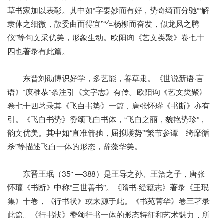
草书家加以表彰。其中如“字要妙而有好，势奇绮而分驰”“解
隶体之细微，散委曲而得宜”“乍杨柳而奋发，似龙凤之腾
仪”等句文采优美，形象生动。欧阳询《艺文类聚》卷七十
四也著录有此篇。
东晋刘劭博识好学，多艺能，善草隶。《世说新语·言
语》“庾稚恭”条注引《文字志》有传。欧阳询《艺文类聚》
卷七十四著录其《飞白书势》一篇，唐张怀瓘《书断》亦有
引。《飞白书势》赞颂飞白书体，“飞白之丽，貌艳势珍”，
韵文优美。其中如“直准箭驰，屈拟蠖势”“繁节参谭，绮靡循
杀”等描述飞白一体的形态，辞藻华美。
东晋王珉（351—388）是王导之孙、王洽之子，唐张
怀瓘《书断》中称“三世善书”。《隋书·经籍志》著录《王珉
集》十卷，《行书状》或来源于此。《书苑菁华》卷三著录
此篇。《行书状》赞颂行书一体的形态特征和艺术魅力，所