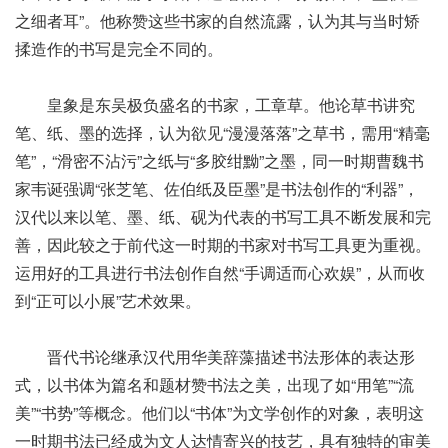
之细者耳”。他称赞这些书家的自然流露，认为其与当时矫
揉造作的书写是完全不同的。
皇象是东吴极负盛名的书家，工章草。他论草书讲究
笔、纸、墨的选择，认为欲见“漫漫落落”之草书，需用“精毫
笔”，“滑密不沾污”之纸与“多胶绀黝”之墨，同一时期曹魏书
家韦诞强调“张芝笔、佐伯纸及臣墨”是书法创作的“利器”，
汉代以来以笔、墨、纸、砚为代表的书写工具不断发展和完
善，因此较之于前代这一时期的书家对书写工具更为重视。
运用好的工具进行书法创作自然“手调适而心欢娱”，从而收
到“正可以小展”艺术效果。
晋代书论继承汉代用华美辞藻描述书法形体的表达形
式，以书体为篇名和题材赞书法之美，出现了如“用笔”“流
美”“书势”等概念。他们以“书体”为文学创作的对象，表明这
一时期书法已经成为文人达情寄兴的技艺，具有独特的审美