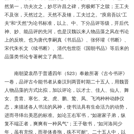
然第一，功夫次之，妙尽许昌之碑，穷极邺下之牍；王工夫
不及张，天然过之。天然不及锺，工夫过之。”庾肩吾以“工
夫”和“天然”为论书标准，以上、中、下分品评等级，开后代
神、妙、能品评的先河，也是汉魏以来人物品藻之风在书论
上的反映。也为唐代李嗣真《书后品》、张怀瓘《书断》、
宋代朱长文《续书断》、清代包世臣《国朝书品》等后来的
品藻类书论专著树立了典范。
南朝梁袁昂于普通四年（523）奉敕所著《古今书评》
一卷，品评古今能书者从秦汉到两晋时期二十五人，用魏晋
人物品藻的方式比拟，加以评论，以才士、佳人、仙人、舞
女、贵胄、寒乞、龙、虎、鹏、鸷、凤、飞鸿种种动静仪
态，来描述各人书法的风神，使书法具有生命活力的动势，
进而寻绎出美恶的标准。如论王右军书，“如谢家子弟，纵
复不端正者，爽爽有一种风气”；王子敬书，“如河洛间少
年，虽有充悦，而举体沓拖，殊不可耐”。二十五人中，以