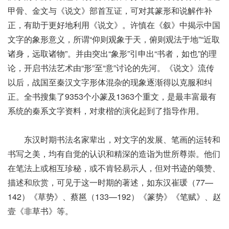
甲骨、金文与《说文》部首互证，可对其篆形和说解作补
正，有助于更好地利用《说文》。许慎在《叙》中揭示中国
文字的象形意义，所谓“仰则观象于天，俯则观法于地”“近取
诸身，远取诸物”。并由突出“象形”引申出“书者，如也”的理
论，开启书法艺术由“形”至“意”讨论的先河。《说文》流传
以后，战国至秦汉文字形体混杂的现象逐渐得以克服和纠
正。全书搜集了9353个小篆及1363个重文，是最丰富最有
系统的秦系文字资料，对隶楷的演化起到了指导作用。
东汉时期书法名家辈出，对文字的发展、笔画的运转和
书写之美，均有自觉的认识和精深的造诣为世所尊崇。他们
在笔法上或相互珍秘，或不肯轻易示人，但对书迹的颂赞、
描述和欣赏，可见于这一时期的著述，如东汉崔瑗（77—
142）《草势》、蔡邕（133—192）《篆势》《笔赋》、赵
壹《非草书》等。