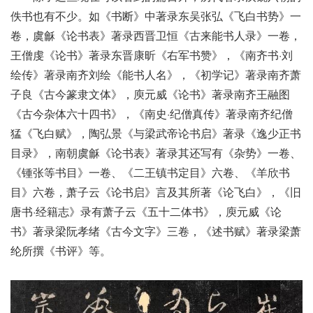
佚书也有不少。如《书断》中著录东吴张弘《飞白书势》一
卷，虞龢《论书表》著录西晋卫恒《古来能书人录》一卷，
王僧虔《论书》著录东晋康昕《右军书赞》，《南齐书·刘
绘传》著录南齐刘绘《能书人名》，《初学记》著录南齐萧
子良《古今篆隶文体》，庾元威《论书》著录南齐王融图
《古今杂体六十四书》，《南史·纪僧真传》著录南齐纪僧
猛《飞白赋》，陶弘景《与梁武帝论书启》著录《逸少正书
目录》，南朝虞龢《论书表》著录其还写有《杂势》一卷、
《锺张等书目》一卷、《二王镇书定目》六卷、《羊欣书
目》六卷，萧子云《论书启》言及其所著《论飞白》，《旧
唐书·经籍志》录有萧子云《五十二体书》，庾元威《论
书》著录梁阮孝绪《古今文字》三卷，《述书赋》著录梁萧
纶所撰《书评》等。