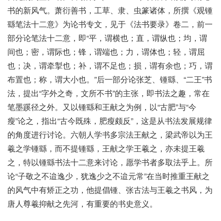
书的新风气。萧衍善书，工草、隶、虫篆诸体，所撰《观锺
繇笔法十二意》为论书专文，见于《法书要录》卷二，前一
部分论笔法十二意，即“平，谓横也；直，谓纵也；均，谓
间也；密，谓际也；锋，谓端也；力，谓体也；轻，谓屈
也；决，谓牵掣也；补，谓不足也；损，谓有余也；巧，谓
布置也；称，谓大小也。”后一部分论张芝、锺繇、“二王”书
法，提出“字外之奇，文所不书”的主张，即书法之趣，常在
笔墨蹊径之外。又以锺繇和王献之为例，以“古肥”与“今
瘦”论之，指出“古今既殊，肥瘦颇反”，这是从书法发展规律
的角度进行讨论。六朝人学书多宗法王献之，梁武帝以为王
羲之学锺繇，而不提锺繇，王献之学王羲之，亦未提王羲
之，特以锺繇书法十二意来讨论，愿学书者多取法乎上。所
论“子敬之不迨逸少，犹逸少之不迨元常”在当时推重王献之
的风气中有矫正之功，他提倡锺、张古法与王羲之书风，为
唐人尊羲抑献之先河，有重要的书史意义。