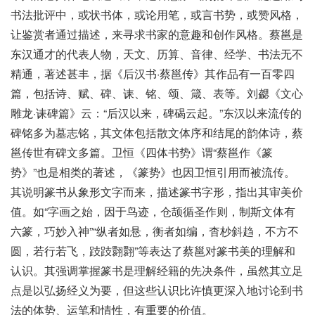
书法批评中，或状书体，或论用笔，或言书势，或赞风格，
让鉴赏者通过描述，来寻求书家的意趣和创作风格。蔡邕是
东汉通才的代表人物，天文、历算、音律、经学、书法无不
精通，著述甚丰，据《后汉书·蔡邕传》其作品有一百零四
篇，包括诗、赋、碑、诔、铭、颂、箴、表等。刘勰《文心
雕龙·诔碑篇》云：“后汉以来，碑碣云起。”东汉以来流传的
碑铭多为墓志铭，其文体包括散文体序和结尾的韵体诗，蔡
邕传世有碑文多篇。卫恒《四体书势》谓“蔡邕作《篆
势》”也是相类的著述，《篆势》也因卫恒引用而被流传。
其说明篆书从象形文字而来，描述篆书字形，指出其审美价
值。如“字画之始，因于鸟迹，仓颉循圣作则，制斯文体有
六篆，巧妙入神”“纵者如悬，衡者如编，杳杪斜趋，不方不
圆，若行若飞，跂跂翾翾”等表达了蔡邕对篆书美的理解和
认识。其强调掌握篆书是理解经籍的先决条件，虽然其立足
点是以弘扬经义为要，但这些认识比许慎更深入地讨论到书
法的体势、运笔和情性，有重要的价值。