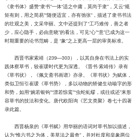
《隶书体》盛赞“隶书”一体“适之中庸，莫尚于隶”，又云“规
矩有则，用之简易”“随便适宜，亦有弛张”，描述了隶书书法
的壮观之美，文采华丽。文中还提到了“工巧难传，善之者
少，应心隐手，必由意晓”的看法，可见“心”“意”已成为这一
时期重要的论书范畴，是 “象”之上更高一层的审美标准。
西晋书家索靖（239—303），以其自身在书法上的实
践体察草书，较崔瑗时代更为深透。《晋书·索靖传》录有
《草书状》，《佩文斋书画谱》亦录。《草书状》为赋体，
类似卫恒引崔瑗《草书势》，多以动物的矫健生动喻字的形
和势，如用“婉若银钩”“漂若惊鸾”“虫蛇虬蟉，或往或还”来形
容草书的技法和变化。唐代欧阳询《艺文类聚》卷七十四著
录此篇。
西晋杨泉的《草书赋》用华丽的语词对草书加以描述，
认为“惟六书之为体，美草法之最奇”，并对杜度和皇象两位