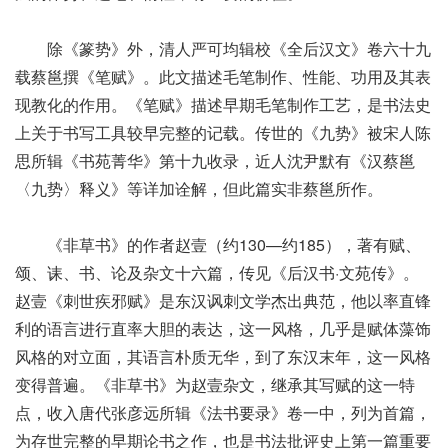
除《篆势》外，清人严可均辑校《全后汉文》卷六十九
载蔡邕撰《笔赋》。此文描述毛笔制作、性能、功用及其表
现教化的作用。《笔赋》描述早期毛笔制作工艺，是书法史
上关于书写工具较早完整的记载。传世的《九势》被宋人陈
思所辑《书苑菁华》第十九收录，近人沈尹默有《汉蔡邕
〈九势〉释义》等详加诠解，但此篇实非蔡邕所作。
《非草书》的作者赵壹（约130—约185），著有赋、
颂、诔、书、论及杂文十六篇，传见《后汉书·文苑传》。
赵壹《刺世疾邪赋》是东汉讽刺文学杰出典范，他以率直锋
利的语言进行直率大胆的表达，这一风格，几乎是赋体藻饰
风格的对立面，其语言朴质无华，到了东汉末年，这一风格
变得普遍。《非草书》为赵壹杂文，继承其写赋的这一特
点，收入唐代张彦远所辑《法书要录》卷一中，列为首篇，
为存世完整的早期论书之作，也是书法批评史上第一篇重要