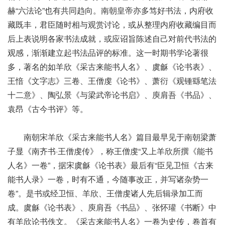
赫“六法论”也有共同趋向。南朝皇帝亦多笃好书法，内府收
藏既丰，君臣随时相与观赏讨论，或从整理内府收藏编目而
后上表说明各家书法成就，或应诏旨陈述自己对前代书法的
观感，渐渐建立起书法品评的标准。这一时期书学论著很
多，著名的如羊欣《采古来能书人名》、虞龢《论书表》、
王愔《文字志》三卷、王僧虔《论书》、萧衍《观锺繇笔法
十二意》、陶弘景《与梁武帝论书启》、庾肩吾《书品》、
袁昂《古今书评》等。
南朝宋羊欣《采古来能书人名》篇目最早见于南朝梁萧
子显《南齐书·王僧虔传》，称王僧虔“又上羊欣所撰《能书
人名》一卷”，据宋虞龢《论书表》最后有“臣见卫恒《古来
能书人录》一卷，时有不通，今随事改正，并写诸杂势一
卷”。是书或经卫恒、羊欣、王僧虔诸人先后辑录加工而
成。虞龢《论书表》、庾肩吾《书品》、张怀瓘《书断》中
有羊欣论书佚文。《采古来能书人名》一卷为史传，卷首有