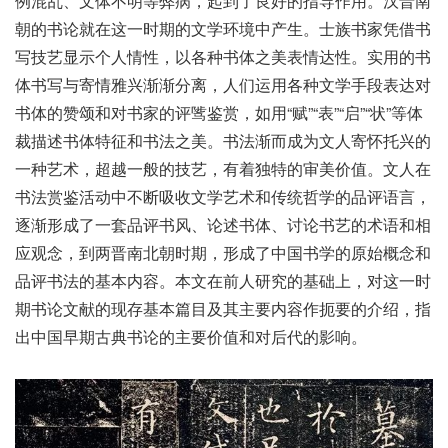
例混乱、文体不明等弊病，起到了良好的指导作用。汉晋南
朝的书论就在这一时期的文学环境中产生。士族书家凭借书
写技艺显示个人情性，以各种书体之美表情达性。实用的书
体书写与寄情雅兴渐渐分离，人们运用各种文学手段表达对
书体的赞颂和对书家的评骘鉴赏，如用“赋”“表”“启”“状”等体
裁描述书体特征和书法之美。书法渐而成为文人寄怀托兴的
一种艺术，超越一般的技艺，有着独特的审美价值。文人在
书法赏鉴活动中不断吸收文学艺术和传统哲学的品评语言，
逐渐形成了一套品评书风、论述书体、讨论书艺的术语和相
应观念，到两晋南北朝时期，形成了中国书学的原始概念和
品评书法的基本内容。本文在前人研究的基础上，对这一时
期书论文献的现存基本篇目及其主要内容作扼要的介绍，指
出中国早期古典书论的主要价值和对后代的影响。