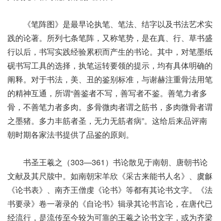
《笔阵图》是最早论执笔、笔法、结字以及书法艺术实
践的论著。所列七条笔阵，又称笔势，是在真、行、草书盛
行以后，书写实践经验累积而产生的书论。其中，对笔墨纸
砚书写工具的选择，执笔运转要领的提示，均有具体明确的
阐释。对于书法，美、丑的鉴别标准，与谢赫注重骨法用笔
的精神互通，所谓“善鉴者不写，善写者不鉴。善笔力者多
骨，不善笔力者多肉。多骨微肉者谓之筋书，多肉微骨者谓
之墨猪。多力丰筋者圣，无力无筋者病”。这给后来品评南
朝时期各家法书提供了品鉴的原则。
书圣王羲之（303—361）书论散见于南朝、唐朝书论
文献及其尺牍中。如南朝宋羊欣《采古来能书人名》、虞龢
《论书表》、南齐王僧虔《论书》等都有其论书文字。《法
书要录》卷一著录的《自论书》辑录其论书言论，在唐代已
经流行，是流传至今较为可靠的王羲之论书文字，或为齐梁