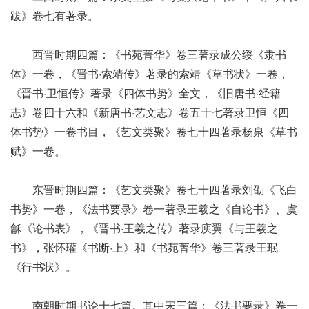
跋》卷七有著录。
西晋时期四篇：《书苑菁华》卷三著录成公绥《隶书
体》一卷，《晋书·索靖传》著录的索靖《草书状》一卷，
《晋书·卫恒传》著录《四体书势》全文，《旧唐书·经籍
志》卷四十六和《新唐书·艺文志》卷五十七著录卫恒《四
体书势》一卷书目，《艺文类聚》卷七十四著录杨泉《草书
赋》一卷。
东晋时期四篇：《艺文类聚》卷七十四著录刘劭《飞白
书势》一卷，《法书要录》卷一著录王羲之《自论书》、虞
龢《论书表》，《晋书·王羲之传》著录庾翼《与王羲之
书》，张怀瓘《书断·上》和《书苑菁华》卷三著录王珉
《行书状》。
南朝时期书论十七篇。其中宋三篇：《法书要录》卷一