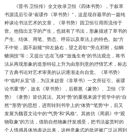
《晋书·卫恒传》全文收录卫恒《四体书势》，于叙草
书源流后引录“崔瑗作《草书势》”，这是现存最早的一篇纯
粹谈论书法艺术的文章，《草书势》因卫恒引用而流传于
世。他指出文字的产生，也就有了书法，形象描述了草书的
产生、结体、用笔、势态、呼应以及章法上的特色。如“方
不中矩，圆不副规”“抑左扬右，望之若欹”“旁点邪附，似蜩
螗挶技”等；又提出“志在飞移”“放逸生奇”的书法观念，将书
法从再现形象的造形特征上升为由形到意的抒情艺术，标志
了古典书论对艺术审美的认识逐渐走向自觉。《草书势》
中“临时从宜”语，为汉末赵壹《非草书》一文所征引。崔瑗
论书重“势”，故名《草书势》，后蔡邕《篆势》、卫恒《字
势》《隶势》皆仿其法。其对“势”的重视来源于哲学中的“自
然”“形势”的思想，进而转到书学上的“体势”“笔势”中，后又
发展为魏晋文论中的“气势”和“风格”。其效仿《周易》中“观
物取象”的方法，借助自然物象抒发感受，把书法鉴赏时的
个人情感具体地表达出来，这种意象式的批评被广泛运用到