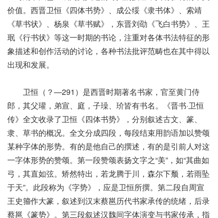
价值。西晋卫恒《四体书势》、成公绥《隶书体》、索靖
《草书状》、杨泉《草书赋》，东晋刘劭《飞白书势》、王
珉《行书状》等这一时期的书论，注重对各体书法特征的形
象描述和创作活动的讨论，各种书法批评范畴也在其中得以
出现和发展。
卫恒（？—291）是西晋时期著名书家，官至黄门侍
郎，其父瓘，弟宣、庭，子璪、玠皆有书名。《晋书·卫恒
传》全文收录了卫恒《四体书势》，分别叙述古文、篆、
隶、草书的概况。全文分成四段，每段结束用韵语加以赞颂
某种字体的形势。有的是他自己的撰述，有的是引前人对这
一字体形势的赞颂。第一段赞颂表扬文字之“美”，如“其曲如
弓，其直如弦。矫然特出，若龙腾于川，森尔下颓，若雨坠
于天”。此段称为《字势》，应是卫恒所撰。第二段自周宣
王史籀作大篆，叙述到汉末蔡邕历代书家承传的统绪，后录
蔡邕《篆势》。第三段叙述汉魏间字体演变与书家传承，指