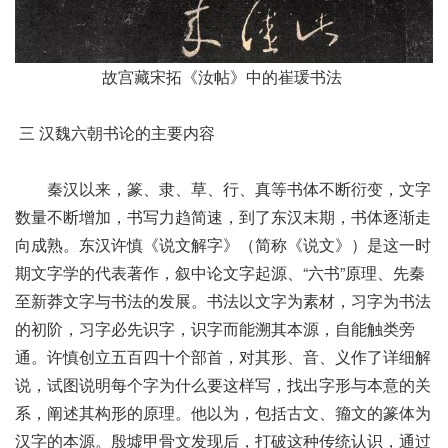
故宫藏宋拓《汝帖》中的崔瑗书法
三
汉魏六朝书论的主要内容
秦汉以来，篆、隶、草、行、真等书体不断衍变，文字
数量不断增加，书写力趋简速，到了东汉末期，书体逐渐走
向成熟。东汉许慎《说文解字》（简称《说文》）是这一时
期文字学的代表著作，叙中论文字起源、“六书”原理、先秦
至新莽文字与书法的发展。书法以文字为素材，习字为书法
的初阶，习字必先识字，识字而能溯其本源，自能触类旁
通。许慎创立五百四十个部首，对其形、音、义作了详细解
说，试图说明每个字为什么要这样写，找出字形与本意的关
系，阐述其构形的原理。他以为，包括古文、籀文的篆体为
汉字的本源。殷墟甲骨文发现后，打破这种传统认识，通过