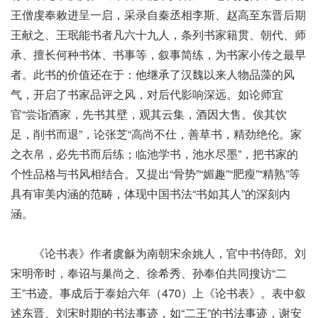
王僧虔奉敕进呈一启，采录自秦丞相李斯、赵高至东晋后期
王献之、王珉能书者凡六十九人，条列书家籍贯、朝代、师
承、擅长何种书体、书事等，叙事简练，为书家小传之最早
者。此书的价值还在于：他继承了汉魏以来人物品藻的风
气，开启了书家品评之风，对后代影响深远。如论师宜
官“尝诣酒家，先书其壁，观其云集，酒因大售。俟其饮
足，削书而退”，论张芝“高尚不仕，善草书，精劲绝伦。家
之衣帛，必先书而后练；临池学书，池水尽墨”，把书家的
个性品格与书风相结合。又提出“骨势”“媚趣”“肥瘦”“精熟”等
具有审美内涵的范畴，体现中国书法“书如其人”的深刻内
涵。
《论书表》作者虞龢为南朝宋余姚人，官中书侍郎。刘
宋明帝时，奉诏与巢尚之、徐希秀、孙奉伯共同搜访“二
王”书迹。事成后于泰始六年（470）上《论书表》。表中叙
述东晋、刘宋时期的书法事迹，如“二王”的书法事迹，谢安