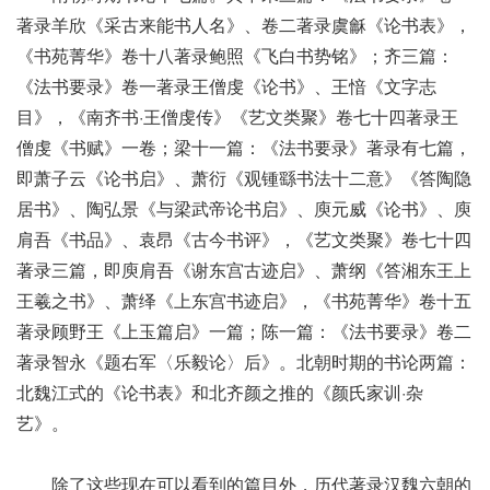
著录羊欣《采古来能书人名》、卷二著录虞龢《论书表》，
《书苑菁华》卷十八著录鲍照《飞白书势铭》；齐三篇：
《法书要录》卷一著录王僧虔《论书》、王愔《文字志
目》，《南齐书·王僧虔传》《艺文类聚》卷七十四著录王
僧虔《书赋》一卷；梁十一篇：《法书要录》著录有七篇，
即萧子云《论书启》、萧衍《观锺繇书法十二意》《答陶隐
居书》、陶弘景《与梁武帝论书启》、庾元威《论书》、庾
肩吾《书品》、袁昂《古今书评》，《艺文类聚》卷七十四
著录三篇，即庾肩吾《谢东宫古迹启》、萧纲《答湘东王上
王羲之书》、萧绎《上东宫书迹启》，《书苑菁华》卷十五
著录顾野王《上玉篇启》一篇；陈一篇：《法书要录》卷二
著录智永《题右军〈乐毅论〉后》。北朝时期的书论两篇：
北魏江式的《论书表》和北齐颜之推的《颜氏家训·杂
艺》。
除了这些现在可以看到的篇目外，历代著录汉魏六朝的