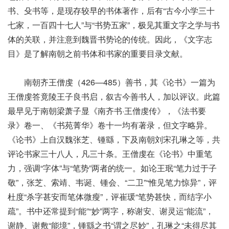
书、殳书等，是现存较早的书体著作，后有“古今小学三十
七家，一百四十七人”与“书势五家”，极见其重文字之学与书
体的关联，并注意到魏晋书势论的传统。因此，《文字志
目》是了解南朝之前书体和书家的重要目录文献。
南朝齐王僧虔（426—485）善书，其《论书》一篇为
王僧虔答竟陵王子良书启，叙古今善书人，加以评议。此篇
最早见于南朝梁萧子显《南齐书·王僧虔传》，《法书要
录》卷一、《书苑菁华》卷十一均有著录，但文字略异。
《论书》上自汉魏张芝、锺繇，下及南朝刘宋孔琳之等，共
评论书家三十八人，凡三十条。王僧虔在《论书》中重笔
力，强调“字体”与“笔势”两者的统一。如论王珉“笔力过于子
敬”，张芝、索靖、韦诞、锺会、“二卫”“惟见笔力惊异”，评
杜度“杀字甚安而笔体微瘦”，评崔瑗“笔势甚快，而结字小
疏”。书中还常提到“能”“妙”两字，称谢安、谢灵运“能流”，
谢静、谢敷“能境”，锺繇之书“谓之尽妙”，孔琳之“未得尽其