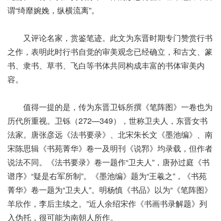
谓“绮靡婉娩，纵横流离”。
又评论名家，赏鉴笔迹。此文为东晋时期专门赞赏行书
之作，表明此时行书自觉的审美观念已经确立，和古文、篆
书、隶书、草书、飞白等书体共同构成丰富的书体审美内
容。
值得一提的是，传为东晋卫铄所撰《笔阵图》一卷也为
历代所重视。卫铄（272—349），世称卫夫人，东晋女书
法家。唐张彦远《法书要录》、北宋朱长文《墨池编》、南
宋陈思辑《书苑菁华》卷一及明刊《说郛》均录载，但作者
说法不同。《法书要录》卷一题作“卫夫人”，唐孙过庭《书
谱序》“疑是右军所制”。《墨池编》题为“王羲之”，《书苑
菁华》卷一题为“卫夫人”。明杨慎《书品》以为“《笔阵图》
羊欣作，李后主续之。”近人余绍宋作《书画书录解题》列
入伪托，很可能为南朝人所作。