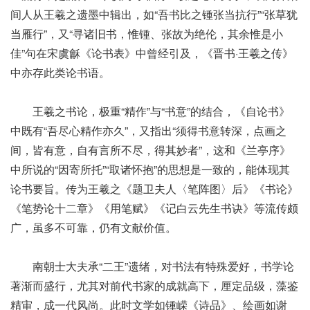
间人从王羲之遗墨中辑出，如“吾书比之锺张当抗行”“张草犹
当雁行”，又“寻诸旧书，惟锺、张故为绝伦，其余惟是小
佳”句在宋虞龢《论书表》中曾经引及，《晋书·王羲之传》
中亦存此类论书语。
王羲之书论，极重“精作”与“书意”的结合，《自论书》
中既有“吾尽心精作亦久”，又指出“须得书意转深，点画之
间，皆有意，自有言所不尽，得其妙者”，这和《兰亭序》
中所说的“因寄所托”“取诸怀抱”的思想是一致的，能体现其
论书要旨。传为王羲之《题卫夫人〈笔阵图〉后》《书论》
《笔势论十二章》《用笔赋》《记白云先生书诀》等流传颇
广，虽多不可靠，仍有文献价值。
南朝士大夫承“二王”遗绪，对书法有特殊爱好，书学论
著渐而盛行，尤其对前代书家的成就高下，厘定品级，藻鉴
精审，成一代风尚。此时文学如锺嵘《诗品》、绘画如谢