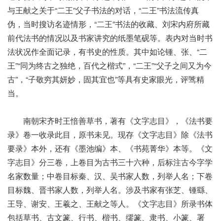
与王献之关于“二王”父子书法的对话，“二王”书法流传真
伪，当时搜访名迹情形，“二王”书法的收藏、刘宋内府所藏
前代法书的情况以及书家讲究的纸墨笔砚等。表内对当时书
法状况作全面记录，有书史的性质。其中如论锺、张、“二
王”“同为终古之独绝，百代之楷式”，“二王”“父子之间又为今
古”，“子敬穷其妍妙，固其宜也”等具有史家眼光，评骘精
当。
南朝宋齐时王愔善草书，著有《文字志目》，《法书要
录》卷一收录此目，原书未见。现存《文字志目》除《法书
要录》本外，还有《墨池编》本、《书苑菁华》本等。《文
字志目》分三卷，上卷目为古书三十六种，后标注古今字学
名家数量；中卷目标秦、汉、吴书家人数，列举人名；下卷
目标魏、晋书家人数，列举人名。涉及书家有张芝、锺繇、
王导、谢安、王羲之、王献之等人。《文字志目》所录书体
包括草书、古文篆、行书、楷书、缪篆、隶书、小篆、署