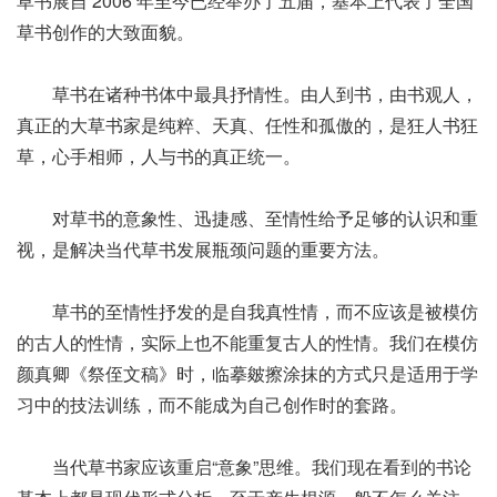
草书展自 2006 年至今已经举办了五届，基本上代表了全国
草书创作的大致面貌。
草书在诸种书体中最具抒情性。由人到书，由书观人，
真正的大草书家是纯粹、天真、任性和孤傲的，是狂人书狂
草，心手相师，人与书的真正统一。
对草书的意象性、迅捷感、至情性给予足够的认识和重
视，是解决当代草书发展瓶颈问题的重要方法。
草书的至情性抒发的是自我真性情，而不应该是被模仿
的古人的性情，实际上也不能重复古人的性情。我们在模仿
颜真卿《祭侄文稿》时，临摹皴擦涂抹的方式只是适用于学
习中的技法训练，而不能成为自己创作时的套路。
当代草书家应该重启“意象”思维。我们现在看到的书论