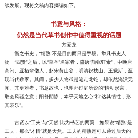
续发展。现将文稿内容摘编如下。
书意与风格：
仍然是当代草书创作中值得重视的话题
方爱龙
衡之书史，“精熟”不是目的而只是手段。举凡书史人
物，“四贤”之后，以“草圣”名家者，盛唐“颠张狂素”，中晚唐
高闲、亚栖辈僧人，赵宋黄山谷，明清祝枝山、王觉斯，至
现当代数家。其间，多少人物虽是笔走龙蛇，却依然淹没无
闻。其更难者，书意故也，也即孙过庭所说的“情动形言，
取会风骚之意；阳舒阴惨，本乎天地之心”和“达其情性，形
其哀乐”。
古贤以“工夫”与“天然”比为书艺的两翼，如果说“精熟”是
工夫，那么“才情”就是天然。工夫的精熟是可以通过后天的