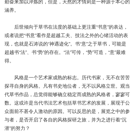
勤奋来加以淬炼的，但是，天然的才情则是一种源于本心的
涵养。
后世倾向于草书在法度的基础上更注重“书意”的表达，
或者说把“书意”看作是超越工夫、技法之外的心绪活动的表
现，也就是石涛说的“神遇迹化”。书“意”之于草书，可能是
超越书“法”、书“势”的存在。“法”可传，“势”可造，“意”最难
得。
风格是一个艺术家成熟的标志。历代书家，无不在苦苦
探寻自身的风格。凡有书史地位者，无不以风格立世。观当
代草书作品，总觉得能够确立稳定而成熟的风格者，寥寥可
数。这或许是当代书法艺术包括草书艺术的发展，展现于公
众面前不甚令人激动的原因。可以反思的是，展览之中的参
与者，是否开启了各自的风格探研之旅，并为之进行着“沉
潜”的努力？