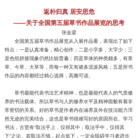
返朴归真 居安思危
——关于全国第五届草书作品展览的思考
张金梁
全国第五届草书作品展览从入展作品看，表现出了如下
特点：一是认真准备，精心创作；二是小字多，大字少；三
是色纸拼接现象仍然比较普遍；四是草体的种类颇多，有章
草、今草、大草等，而每一种又有诸多流派风格；五是所书
作品的内容都经过精心选择，高雅可读。
草书最能代表书法艺术精神，也是最能代表人的气质修
养的书法载体。所以草书与人的修养水平及精神面貌有着非
常密切的关系。好的草书是作者内在涵养及外在技法能力浑
然无迹的完美结合，这也是草书很难写好的原因所在。学习
书法，古贤有“取法乎上，仅得其中；取法乎中，仅得其
下”之论。若取法不慎，起点低下，一定会阻碍学习者进步