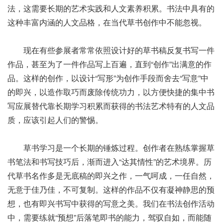
法，这需要长期的艺术实践和人文素养积累。书法中具有的
这种丰富内涵的人文品格，在当代草书创作中不能忽视。
现在有些参展者常常依照设计好的草书稿反复书写一件
作品，甚至为了一件作品写上百遍，直到“创作”出满意的作
品。这样的创作，以设计“写形”为创作手段而舍去“写意”中
的即兴，以造作取巧而废除传统功力，以方便快捷的集中书
写应展替代靠长期学习积累而获得的书法艺术特有的人文品
质，应该引起人们的警惕。
草书学习是一个长期的锤炼过程。创作者在熟练掌握草
书笔法和书写技巧后，渐而进入“达其情性”的艺术境界。历
代草书名作多是无底稿的即兴之作，一气呵成，一任自然，
无意于佳乃佳，不可复制。这样的作品不仅有凝神静思的预
想，也有即兴书写中获得的写意之美。我们在书法创作活动
中，需要练就“预想”后落笔即书的能力，驾驭自如，而能随