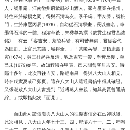
人，號肅庵，江南徽州府歙縣岑山渡人。家有產業在揚州，
時往來於徽揚之間，得與石濤為友。季子鳴，字友聲，號松
門，生於康熙丙辰(1676)，自幼從石濤學畫，長以畫名，筆
墨得石濤的一體。程濬卒後，朱彝尊為撰《歲貢生程君墓誌
銘》，有云:「客吉安，茶陵兵變，有司苦無備，君從容代
為區劃。上官允其議，城得全。」「茶陵兵變」是指康熙甲
寅(1674)，吳三桂起兵反清，戰及吉安一帶，爭奪反復，至
己未(1679)始平。故知程濬在甲寅、己未間曾客居吉安。時
隔十多年，此次再往吉安，路經南昌，得與八大山人相見。
時在戊寅夏或己卯夏。這在八大山人這通書信中得其確證。
又張潮致八大山人書提到「近晤葛人舍親，知與高賢曾通縞
紵。」或即指此次「面見」。
而由此可證張潮與八大山人的往復書信必在己卯以後。
此次相見，八大山人年七十三、四，程濬六十一、二，程鳴
二十三、四。在這通信中，先寫出「友老」，又在「老」字