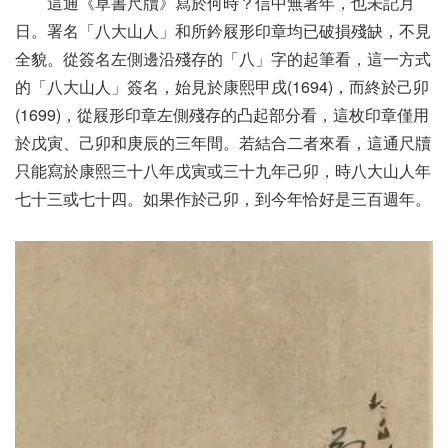
這通《草書尺牘》寫於何時？信中無署年，也未記月
日。署名「八大山人」和所鈐屐形印章均已破損殘缺，不見
全貌。從簽名左側邊沿殘存的「八」字的起筆看，這一方式
的「八大山人」簽名，始見於康熙甲戌(1694)，而終於己卯
(1699)，從屐形印章左側殘存的凸起部分看，這枚印章僅用
於戊寅、己卯和庚辰的三年間。若結合二者來看，這通尺牘
只能寫於康熙三十八年戊寅或三十九年己卯，時八大山人年
七十三或七十四。如果作於己卯，到今年恰好是三百週年。