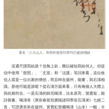
署名「八大山人」和所鈐屐形印章均已破損殘缺
這通尺牘寫給誰？信無上款，難以確知寫給何人。但從
信中使用「慈照」、「丈室」和「法護」等詞來看，這位收
信人當是一位出家的僧侶，而且時在揚州，能畫，與石濤相
識。那他可能是誰呢？從石濤方面來看，只有兩個人大體上
與此相符合。一是石濤的師兄喝濤，法名原亮，號鹿翁，能
詩善畫。喝濤有《庚辰春留別廣陵諸同學並石濤弟》七絕二
首，可證庚辰前在揚州。黃賓虹曾藏喝濤《山水》一幅，今