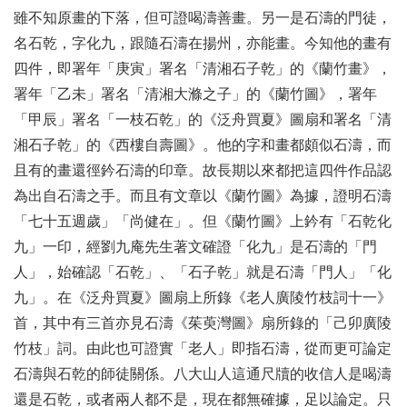
雖不知原畫的下落，但可證喝濤善畫。另一是石濤的門徒，
名石乾，字化九，跟隨石濤在揚州，亦能畫。今知他的畫有
四件，即署年「庚寅」署名「清湘石子乾」的《蘭竹畫》，
署年「乙未」署名「清湘大滌之子」的《蘭竹圖》，署年
「甲辰」署名「一枝石乾」的《泛舟買夏》圖扇和署名「清
湘石子乾」的《西樓自壽圖》。他的字和畫都頗似石濤，而
且有的畫還徑鈐石濤的印章。故長期以來都把這四件作品認
為出自石濤之手。而且有文章以《蘭竹圖》為據，證明石濤
「七十五週歲」「尚健在」。但《蘭竹圖》上鈐有「石乾化
九」一印，經劉九庵先生著文確證「化九」是石濤的「門
人」，始確認「石乾」、「石子乾」就是石濤「門人」「化
九」。在《泛舟買夏》圖扇上所錄《老人廣陵竹枝詞十一》
首，其中有三首亦見石濤《茱萸灣圖》扇所錄的「己卯廣陵
竹枝」詞。由此也可證實「老人」即指石濤，從而更可論定
石濤與石乾的師徒關係。八大山人這通尺牘的收信人是喝濤
還是石乾，或者兩人都不是，現在都無確據，足以論定。只