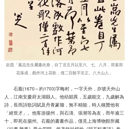
款題「蕙嵓先生屬畫此卷，自丁丑五月以至六、七、八月，荷葉荷
花落成，戲作河上花歌，僅二百餘字呈正。八大山人」
石龐(1670～約1703)字晦村，一字天外，亦號天外山
人，江南安慶府太湖縣人。他幼穎異，五歲能文，九歲解為
詩，長而詩歌詞賦及丹青篆籀，無不精能，時人稱贊他有
「絕世才」。他客游揚州，與石濤、張潮等為友，而年逾三
十，即死在揚州。石龐的書畫作品，僅見上海博物館所藏
《行書·雜畫》冊十四開，曾著錄於楊翰《歸石軒畫談》卷