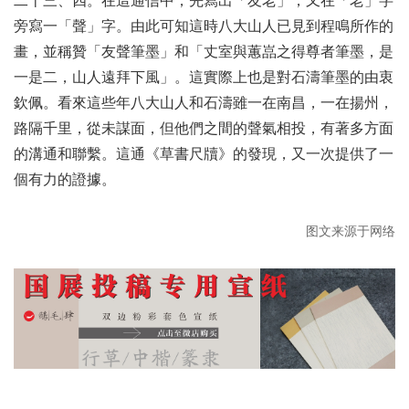
旁寫一「聲」字。由此可知這時八大山人已見到程鳴所作的
畫，並稱贊「友聲筆墨」和「丈室與蕙嵓之得尊者筆墨，是
一是二，山人遠拜下風」。這實際上也是對石濤筆墨的由衷
欽佩。看來這些年八大山人和石濤雖一在南昌，一在揚州，
路隔千里，從未謀面，但他們之間的聲氣相投，有著多方面
的溝通和聯繫。這通《草書尺牘》的發現，又一次提供了一
個有力的證據。
图文来源于网络