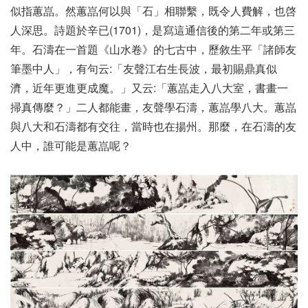
似指蕙嵓。然蕙嵓何以與「石」相聯繫，既令人費解，也啓
人深思。詩題於辛已(1701)，是寫這通信後的第二年或第三
年。石濤在一首題《山水卷》的七古中，歷敘生平「諸師友
筆墨中人」，有句云:「友聲江右生長波，最初賜鼎真似
濟，近年更進更成魔。」又云:「蕙嵓走入八大室，書畫一
掃真傳麼？」二人都能畫，友聲學石濤，蕙嵓學八大。蕙嵓
與八大和石濤都有交往，當時也在揚州。那麼，在石濤的友
人中，誰可能是蕙嵓呢？