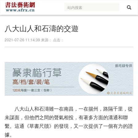
八大山人和石濤的交遊
2021-07-26 11:14:39 来源： 点击：
八大山人和石濤雖一在南昌，一在揚州，
路隔千里，從
未謀面，
但他們之間的聲氣相投，
有著多方面的溝通和聯
繫。
這通《草書尺牘》的發現，
又一次提供了一個有力的證
據。