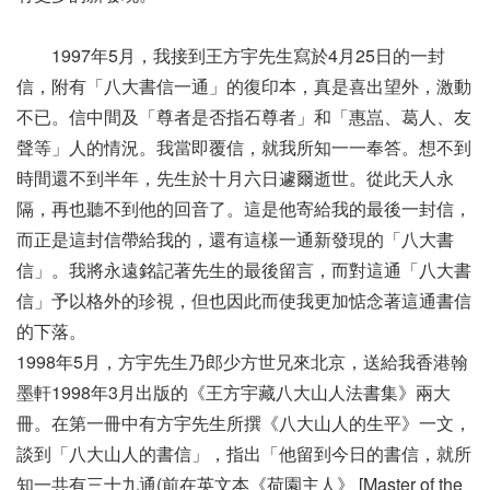
1997年5月，我接到王方宇先生寫於4月25日的一封
信，附有「八大書信一通」的復印本，真是喜出望外，激動
不已。信中間及「尊者是否指石尊者」和「惠嵓、葛人、友
聲等」人的情況。我當即覆信，就我所知一一奉答。想不到
時間還不到半年，先生於十月六日遽爾逝世。從此天人永
隔，再也聽不到他的回音了。這是他寄給我的最後一封信，
而正是這封信帶給我的，還有這樣一通新發現的「八大書
信」。我將永遠銘記著先生的最後留言，而對這通「八大書
信」予以格外的珍視，但也因此而使我更加惦念著這通書信
的下落。
1998年5月，方宇先生乃郎少方世兄來北京，送給我香港翰
墨軒1998年3月出版的《王方宇藏八大山人法書集》兩大
冊。在第一冊中有方宇先生所撰《八大山人的生平》一文，
談到「八大山人的書信」，指出「他留到今日的書信，就所
知一共有三十九通(前在英文本《荷園主人》 [Master of the