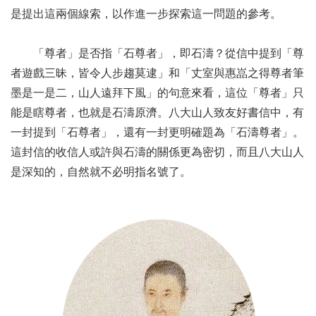
是提出這兩個線索，以作進一步探索這一問題的參考。
「尊者」是否指「石尊者」，即石濤？從信中提到「尊
者遊戲三昧，皆令人步趨莫逮」和「丈室與惠嵓之得尊者筆
墨是一是二，山人遠拜下風」的句意來看，這位「尊者」只
能是瞎尊者，也就是石濤原濟。八大山人致友好書信中，有
一封提到「石尊者」，還有一封更明確題為「石濤尊者」。
這封信的收信人或許與石濤的關係更為密切，而且八大山人
是深知的，自然就不必明指名號了。