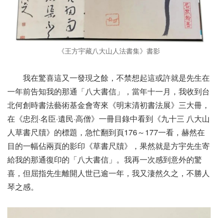
《王方宇藏八大山人法書集》書影
我在驚喜這又一發現之餘，不禁想起這或許就是先生在
一年前告知我的那通「八大書信」，當年十一月，我收到台
北何創時書法藝術基金會寄來《明末清初書法展》三大冊，
在《忠烈·名臣·遺民·高僧》一冊目錄中看到《九十三 八大山
人草書尺牘》的標題，急忙翻到頁176～177一看，赫然在
目的一幅佔兩頁的影印《草書尺牘》，果然就是方宇先生寄
給我的那通復印的「八大書信」。我再一次感到意外的驚
喜，但屈指先生離開人世已逾一年，我又淒然久之，不勝人
琴之感。