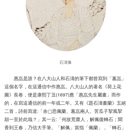
石濤像
惠嵓是誰？在八大山人和石濤的筆下都曾寫到「蕙嵓」
這個名字，在這通信中作惠嵓。八大山人的著名《荷上花
圖》長卷，便是康熙丁丑(1697)應「惠嵓先生屬畫」而作
的，在寫這通信的前一年或二年。又有《題石濤畫蘭》五絕
二首，詩前寫道:「余▢思佩蘭、蕙嵓兩人。苦瓜子挈風挈
顛一至於此哉？」其一云:「何故荒齋人，解佩復轉石；聞
香到王春，乃信大手筆。「解佩」當指「佩蘭」，「轉石」