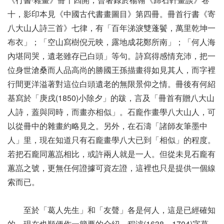
十，影印本見《中國古代書畫圖目》第四冊。冊首行書《寄
八大山人詩三首》七律，有「百年涕淚雙蓬鬢，萬里乾坤一
布衣」；「空山寫樹倪元映，露地成花鄭所南」；「何人海
內堪同哭，遺老雖存已白頭」等句。詩寫得感情充沛，把一
位身世滄桑而人品高尚的勝國王孫描畫得如見其人，而字裡
行間更洋溢著對這位白頭遺老的無限景仰之情。冊後有何紹
基寫於「庚戌(1850)小除夕」的跋，言及「冊首有贈八大山
人詩，蓋與同時，而畫亦相似」。石龐作畫學八大山人，可
以從冊中的雜畫約略見之。另外，在石濤「諸師友筆墨中
人」里，現在知道只有石龐畫學八大已到「相似」的程度。
若把石龐同蕙嵓相比，或許兩人就是一人。但從未見石龐有
蕙嵓之號，更無任何證據可資左證，這裡也只是提供一個線
索而已。
至於「葛人先生」和「友聲」各是何人，這是已經確知
的，現在也順便作一簡要的介紹。程濬(1638－1704)字葛