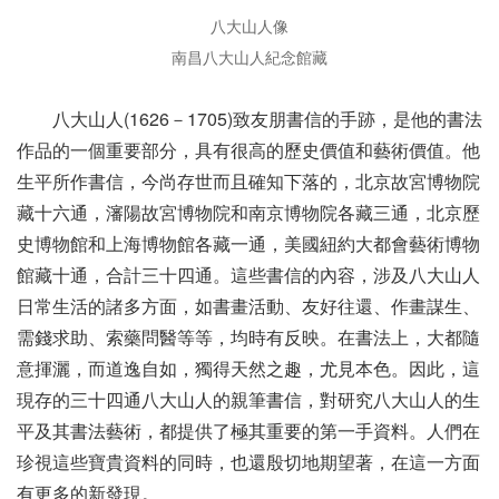
八大山人像
南昌八大山人紀念館藏
八大山人(1626－1705)致友朋書信的手跡，是他的書法
作品的一個重要部分，具有很高的歷史價值和藝術價值。他
生平所作書信，今尚存世而且確知下落的，北京故宮博物院
藏十六通，瀋陽故宮博物院和南京博物院各藏三通，北京歷
史博物館和上海博物館各藏一通，美國紐約大都會藝術博物
館藏十通，合計三十四通。這些書信的內容，涉及八大山人
日常生活的諸多方面，如書畫活動、友好往還、作畫謀生、
需錢求助、索藥問醫等等，均時有反映。在書法上，大都隨
意揮灑，而道逸自如，獨得天然之趣，尤見本色。因此，這
現存的三十四通八大山人的親筆書信，對研究八大山人的生
平及其書法藝術，都提供了極其重要的第一手資料。人們在
珍視這些寶貴資料的同時，也還殷切地期望著，在這一方面
有更多的新發現。