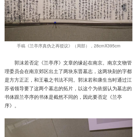
手稿《兰亭序真伪之再驳议》（局部），28cmX395cm
郭沫若否定《兰亭序》文章的缘起在南京。南京文物管
理委员会在南京郊区出土了两块东晋墓志，这两块刻的字都
是方方正正，和王羲之书法不同。郭沫若和康生当时通过江
苏省领导要了这两个墓志的拓片，以这个为依据认为墓志的
书体跟兰亭序的书体是截然不同的，因此要否定《兰亭
序》。