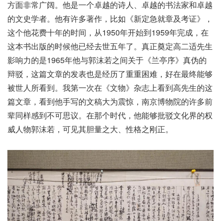
方面非常广阔。他是一个卓越的诗人、卓越的书法家和卓越
的文史学者。他有许多著作，比如《新定急就章及考证》，
这个他花费十年的时间，从1950年开始到1959年完成，在
这本书出版的时候他已经去世五年了。真正奠定高二适先生
影响力的是1965年他与郭沫若之间关于《兰亭序》真伪的
辩驳，这篇文章的发表也是经历了重重困难，好在最终能够
被世人所看到。我第一次在《文物》杂志上看到高先生的这
篇文章，看到他手写的文稿大为震惊，南京博物院的许多前
辈同样感到不可思议。在那个时代，他能够批驳文化界的权
威人物郭沫若，可见其胆量之大、性格之刚正。