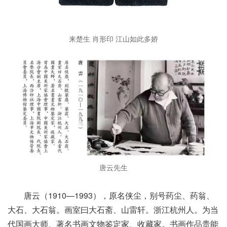
来楚生 肖形印 江山如此多娇
唐云先生
唐云（1910—1993），原名侠尘，别号药尘、药翁、
大石、大石翁。画室曰大石斋、山雷轩。浙江杭州人。为当
代国画大师、著名书画文物鉴定家、收藏家。书画作品贵能