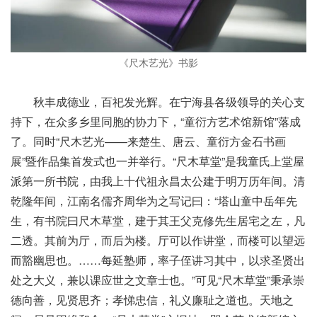
《尺木艺光》书影
秋丰成德业，百祀发光辉。在宁海县各级领导的关心支
持下，在众多乡里同胞的协力下，“童衍方艺术馆新馆”落成
了。同时“尺木艺光——来楚生、唐云、童衍方金石书画
展”暨作品集首发式也一并举行。“尺木草堂”是我童氏上堂屋
派第一所书院，由我上十代祖永昌太公建于明万历年间。清
乾隆年间，江南名儒齐周华为之写记曰：“塔山童中岳年先
生，有书院曰尺木草堂，建于其王父克修先生居宅之左，凡
二透。其前为厅，而后为楼。厅可以作讲堂，而楼可以望远
而豁幽思也。……每延塾师，率子侄讲习其中，以求圣贤出
处之大义，兼以课应世之文章士也。”可见“尺木草堂”秉承崇
德向善，见贤思齐；孝悌忠信，礼义廉耻之道也。天地之