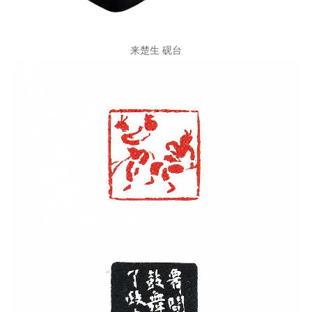
来楚生 砚台