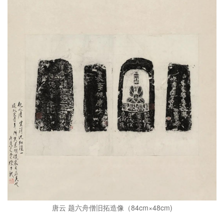
唐云 题六舟僧旧拓造像（84cm×48cm)