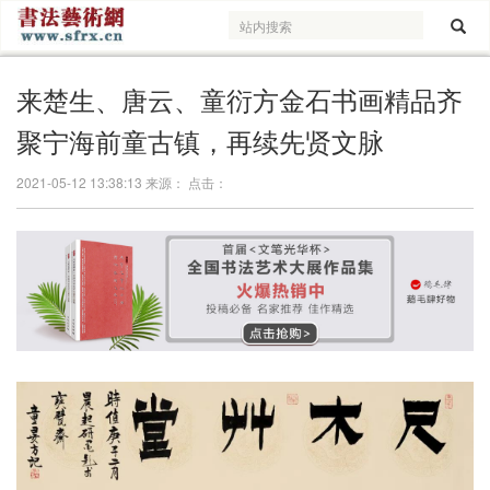
来楚生、唐云、童衍方金石书画精品齐
聚宁海前童古镇，再续先贤文脉
2021-05-12 13:38:13 来源： 点击：