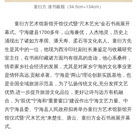
童衍方 漆书匾额（34.5cm×134cm）
童衍方艺术馆新馆开馆仪式暨“尺木艺光”金石书画展开
幕式。
宁海建县1700多年，山海兼优，人杰地灵，历史上
涌现出了诸如方孝孺、潘天寿、柔石等文化名人。童衍方先
生是其中的一位，他现为西泠印社副社长兼鉴定与收藏研究
室主任，在书画印藏诸方面均有很高的造诣，他心系桑梓，
情牵家乡社会经济的发展，尤其是对家乡宁海的文化事业更
是情怀高远,贡献卓著。宁海是“两山”理论创新实践基地，也
是全国全域旅游示范县，为了弘扬传统文化,充分发挥文艺
优势,进一步提升旅游文化品位，更好让诗与远方有机融
合，为“双优”宁海和“重要窗口”建设作出宁海文艺力量。中
共宁海县委、宁海县人民政府拟将举办童衍方艺术馆新馆开
馆仪式暨“尺木艺光"来楚生、唐云、童衍方金石书画展开幕
式。