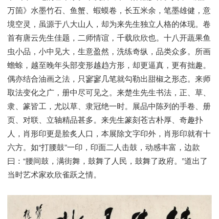
万箇》水墨竹石、鱼蟹、蝦蟆卷，长五米余，笔墨雄健，意
境空灵，虽源于八大山人，却为来先生独立人格的体现。卷
首有唐云先生佳题，二师情谊，千载欣欣也。十八开蔬果鱼
虫小品，小中见大，生意盈然，洗练奇纵，品类众多。所画
蟾蜍，越至晚年头部变形越趋方形，却更逼真，更有拙趣。
偶亦结合油画之法，只寥寥几笔就勾勒出甜椒之形态。来师
取法变化之广，册中尽可见之。来楚生先生书法，正、草、
隶、篆皆工，尤以草、隶冠绝一时。展品中陈列的手卷、册
页、对联、立轴精品甚多。来先生篆刻苍古朴厚、奇趣扑
人，肖形印更是脍炙人口，本展除文字印外，肖形印就有十
六方。如“打腰鼓”一印，印面二人击鼓，动感丰富，边款
曰：“腰间鼓，满街舞，鼓舞了人民，鼓舞了政府。”道出了
当时艺术家欢欣雀跃之情。