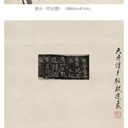
唐云《竹石图》（89cm×41cm）