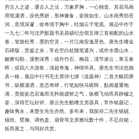
穷古人之迹，通古人之法，万象罗胸，一心独造。其花鸟画
用笔潇洒，设色秀妍，形神兼备，姿致如生。山水画秀劲苍
润，意境深邃，收奇境于胸中，吐烟云于笔底。展品中作于
一九七〇年与沈尹默题书吴昌硕纪念馆五律三首相配的山水
卷，笔致松秀，墨韵空灵，一片江南安逸景色。唐先生嗜金
石碑版，赏鉴之余，常在空白处随笔遣兴，或作水墨山水，
皴擦勾勒，溪壑深秀；或作竹石、梅花，清节凌云，寒玉春
晖；或拟八大游鱼，清超奇逸，神情毕具。唐先生书法也独
具一格，展品中行书毛主席诗七律《送瘟神》二首大幅四屏
书，纵横潇洒，意态奇肆，行笔如快马斫阵，點画凝重饱
满，贵能姿态宕逸而无矜能虚矫之气，纵横飞动而具静穆之
姿，深得艺坛好评。唐云先生酷嗜文房器具，常作铭题记，
趣味隽永，来楚生先生亦然。多年来，我留存二先生铭砚、
镇纸、臂搁、调色盘、扇骨等文房雅玩数十件，不忍自秘，
拓而展之，与同好共赏。