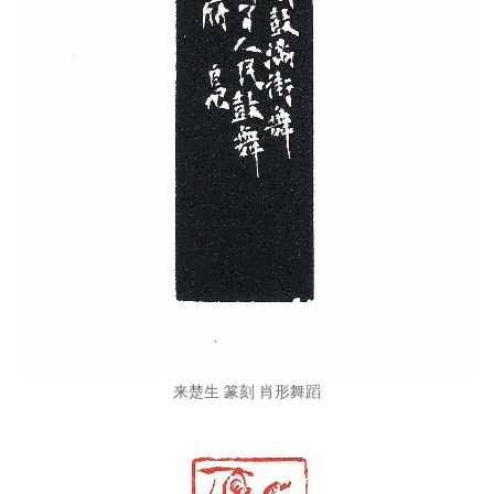
来楚生 篆刻 肖形舞蹈