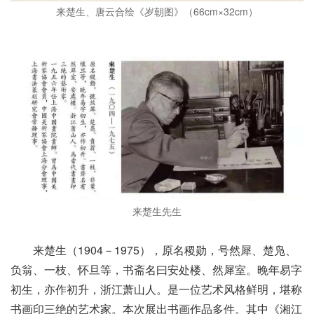
来楚生、唐云合绘《岁朝图》（66cm×32cm）
来楚生先生
来楚生（1904－1975），原名稷勋，号然犀、楚凫、
负翁、一枝、怀旦等，书斋名曰安处楼、然犀室。晚年易字
初生，亦作初升，浙江萧山人。是一位艺术风格鲜明，堪称
书画印三绝的艺术家。本次展出书画作品多件。其中《湘江