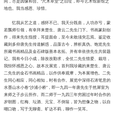
间，尽是因缘和合。“尺木草堂”之旧址，即今艺术馆新馆之
地也。我当感恩、珍惜。
忆我从艺之道，感怀不已。我天分既啬，人功亦亏，蒙
若瓢师引领，有幸拜来楚生、唐云二先生门下。书画篆刻创
作，得来先生指授，耳提面命，至今未敢须臾忘焉。鉴定收
藏则多仰唐先生传道解惑，品藻古今，辨析真伪。饱览先生
所藏书画精品及金石碑版善本名拓。并有幸依傍先生共留题
记。我有今日小成，除孜孜勤求，全仗二先生惜爱、栽培，
我恒怀感恩之心。故本次展览，首列我珍藏的来楚生、唐云
二先生的金石书画精品，以作供奉观摩，为本展增色。二先
生同心相应，同心相知，时有合作。展览中深得石涛笔意的
水墨山水小卷“沙浦小桥”，即一九四一年唐先生于然犀室为
来师之子步云所作。而二师于一九四三年穷困过年时合作的
岁朝图，红梅、坛酒、元宝、不倒翁，皆为想像之物，以自
嘲口吻，写于无聊斋。旷达不羁，聊作一笑耳。