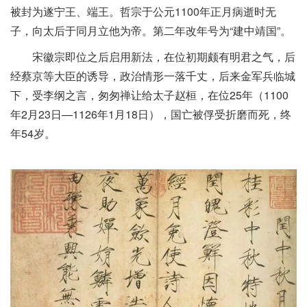
被封为遂宁王、端王。哲宗于公元1100年正月病逝时无
子，向太后于同月立他为帝。第二年改年号为“建中靖国”。
宋徽宗即位之后启用新法，在位初期颇有明君之气，后
经蔡京等大臣的诱导，政治情形一落千丈，后来金军兵临城
下，受李纲之言，匆匆禅让给太子赵桓，在位25年（1100
年2月23日—1126年1月18日），国亡被俘受折磨而死，终
年54岁。