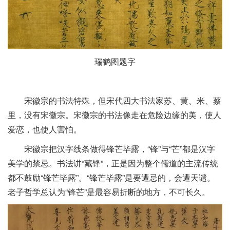
瑞鹤图题字
宋徽宗的书法特殊，但宋代四大书法家苏、黄、米、蔡
里，没有宋徽宗。宋徽宗的书法像走在危险边缘的美，使人
爱恋，也使人害怕。
宋徽宗把汉字线条做得锋芒毕露，“锋”与“芒”都是汉字
美学的禁忌。书法讲“藏锋”，正是因为整个儒道的主流传统
都不鼓励“锋芒毕露”。“锋芒毕露”是要遭忌的，会遭天谴。
老子哲学总认为“锋芒”是最容易折断的地方，不可长久。