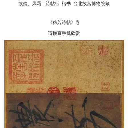
欲借、风霜二诗帖纸 楷书 台北故宫博物院藏
《秾芳诗帖》卷
请横直手机欣赏