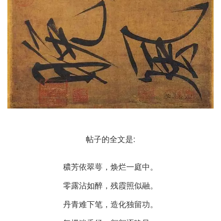
帖子的全文是:
穠芳依翠萼，焕烂一庭中。
零露沾如醉，残霞照似融。
丹青难下笔，造化独留功。