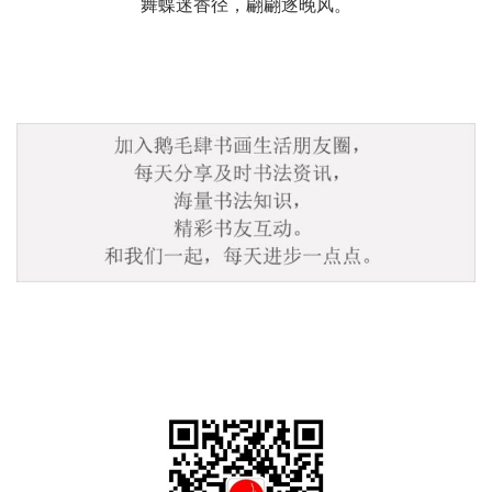
舞蝶迷香径，翩翩逐晚风。