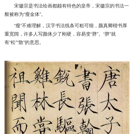
宋徽宗是书法绘画都颇有特色的皇帝，宋徽宗的书法一
般被称为“瘦金体”。
“瘦”不难理解，汉字书法线条可粗可细，颜真卿楷书厚
重宽阔，许多人写颜体少了刚硬，容易变“胖”。“胖”就
有“松”“散”的意思。