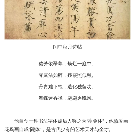
闰中秋月诗帖
穠芳依翠萼，焕烂一庭中。
零露沾如醉，残霞照似融。
丹青难下笔，造化独留功。
舞蝶迷香径，翩翩逐晚风。
他自创一种书法字体被后人称之为“瘦金体”，他热爱画
花鸟画自成“院体”，是古代少有的艺术天才与全才。