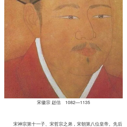
宋徽宗 赵佶 1082—1135
宋神宗第十一子、宋哲宗之弟，宋朝第八位皇帝。先后