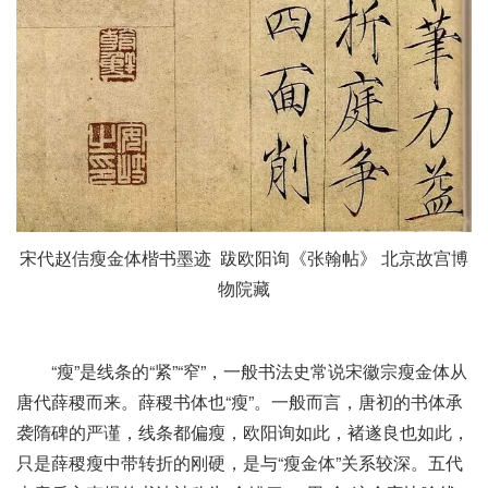
宋代赵佶瘦金体楷书墨迹 跋欧阳询《张翰帖》 北京故宫博
物院藏
“瘦”是线条的“紧”“窄”，一般书法史常说宋徽宗瘦金体从
唐代薛稷而来。薛稷书体也“瘦”。一般而言，唐初的书体承
袭隋碑的严谨，线条都偏瘦，欧阳询如此，褚遂良也如此，
只是薛稷瘦中带转折的刚硬，是与“瘦金体”关系较深。五代