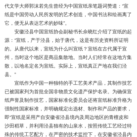
代文学大师郭沫若先生曾经为中国宣纸亲笔题词赞道：“宣
纸是中国劳动人民所发明的艺术创造，中国书法和绘画离了
它，便无从表达艺术的妙味”。
安徽泾县中国宣纸协会副秘书长佘晓红介绍了宣纸的起
源：“宣纸，产于泾县，始于唐代，这是有历史资料所证明
的。从唐代以来，宣纸为什么叫宣纸？宣纸在古代属于宣
州，当时这个地区是商品集散地。当时人们经常在这地方集
散，以地名定名为宣纸。实际上，宣纸真正产地在我们泾
县。”
宣纸作为中国一种独特的手工艺美术产品，其制作技艺
已被国家列为首批全国非物质文化遗产保护名录。为确保宣
纸声誉及制作技艺，国家标准化委员会还将宣纸标准升格为
强制性国家标准，并明确规定出选材、制作和产品的要求，
即“宣纸是采用产自安徽省泾县境内及周边地区的青檀皮和
沙田稻草，并利用泾县独有的山泉水，按照传统工艺经过特
殊的传统工艺配方，在严密的技术监控下，在安徽省泾县内