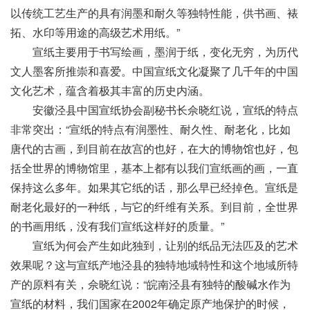
以传统工艺生产的具有润墨和耐久等独特性能，供书画、裱
拓、水印等用途的高级艺术用纸。”
宣纸主要用于书写绘画，墨润于纸，变化无穷，为历代
文人墨客所推崇和喜爱。中国宣纸文化凝聚了几千年的中国
文化艺术，蕴含着极其丰富的历史内涵。
安徽泾县中国宣纸协会副秘书长佘晓红说，宣纸的特点
非常突出：“宣纸的特点有润墨性、耐久性、耐老化，比如
唐代的古画，到目前在故宫的也好，在大的博物馆也好，包
括全世界的博物馆里，基本上都有以我们宣纸画的画，一直
保持这么多年。如果其它纸的话，那么早已经掉色。宣纸是
耐老化最好的一种纸，与它的纤维有关系。到目前，全世界
的书画用纸，没有我们宣纸这样好的质量。”
宣纸为何会产生如此独到，让别的纸品无法匹及的艺术
效果呢？这与宣纸产地泾县的独特地域特性和这个地域所特
产的原料有关，佘晓红说：“皖南泾县有独特的酸碱水作为
宣纸的材料，我们国家在2002年确定原产地保护的时候，