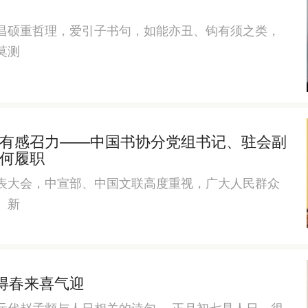
昌硕重哲理，爱引子书句，如能亦丑、钩有须之类，
莫测
有感召力——中国书协分党组书记、驻会副
何履职
表大会，中宣部、中国文联高度重视，广大人民群众
。新
得春来喜气迎
元代赵孟頫与人日相关的诗句。 正月初七是人日，很