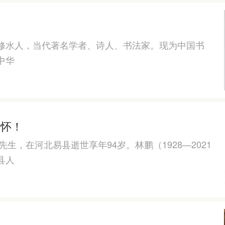
修水人，当代著名学者、诗人、书法家。现为中国书
中华
缅怀！
生，在河北易县逝世享年94岁。林鹏（1928—2021
县人