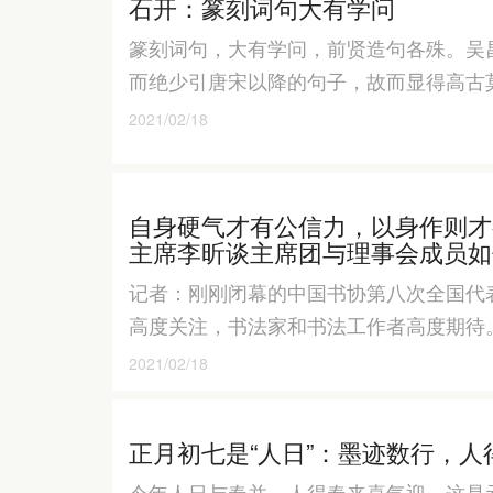
石开：篆刻词句大有学问
篆刻词句，大有学问，前贤造句各殊。吴
而绝少引唐宋以降的句子，故而显得高古
2021/02/18
自身硬气才有公信力，以身作则才
主席李昕谈主席团与理事会成员如
记者：刚刚闭幕的中国书协第八次全国代
高度关注，书法家和书法工作者高度期待
2021/02/18
正月初七是“人日”：墨迹数行，人
今年人日与春并，人得春来喜气迎。这是